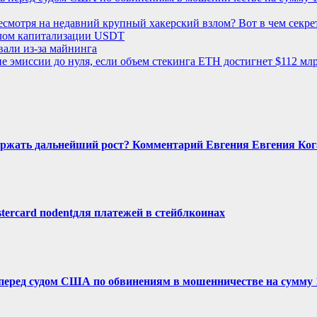
несмотря на недавний крупный хакерский взлом? Вот в чем секре
алом капитализации USDT
али из-за майнинга
 эмиссии до нуля, если объем стекинга ETH достигнет $112 мл
держать дальнейший рост? Комментарий Евгения Евгения Ког
tercard поdentдля платежей в стейблкоинах
 перед судом США по обвинениям в мошенничестве на сумму