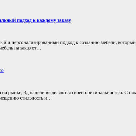
альный подход к каждому заказу
ьный и персонализированный подход к созданию мебели, которы
мебель на заказ от…
то
я на рынке, 3д панели выделяются своей оригинальностью. С 
омещению стильность и…