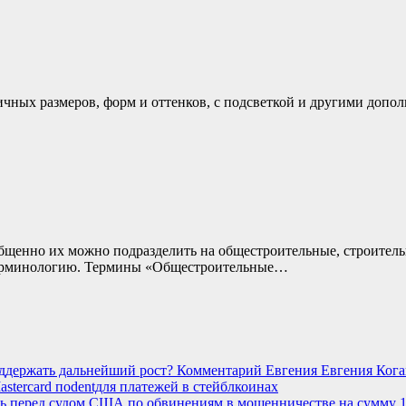
чных размеров, форм и оттенков, с подсветкой и другими допо
бщенно их можно подразделить на общестроительные, строитель
ь терминологию. Термины «Общестроительные…
оддержать дальнейший рост? Комментарий Евгения Евгения Кога
stercard поdentдля платежей в стейблкоинах
ть перед судом США по обвинениям в мошенничестве на сумму 