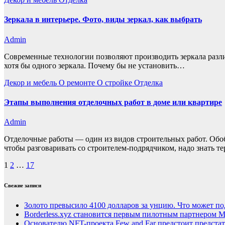
Зеркала в интерьере. Фото, виды зеркал, как выбрать
Admin
Современные технологии позволяют производить зеркала разли
хотя бы одного зеркала. Почему бы не установить…
Декор и мебель
О ремонте
О стройке
Отделка
Этапы выполнения отделочных работ в доме или квартире
Admin
Отделочные работы — один из видов строительных работ. Обо
чтобы разговаривать со строителем-подрядчиком, надо знат
Пагинация
1
2
…
17
записей
Свежие записи
Золото превысило 4100 долларов за унцию. Что может п
Borderless.xyz становится первым пилотным партнером Ma
Основателю NFT-проекта Few and Far предстоит предста