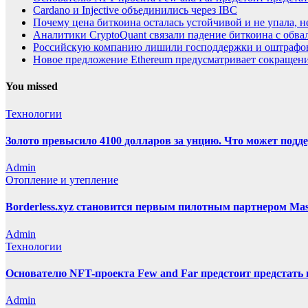
Cardano и Injective объединились через IBC
Почему цена биткоина осталась устойчивой и не упала, 
Аналитики CryptoQuant связали падение биткоина с обв
Российскую компанию лишили господдержки и оштрафов
Новое предложение Ethereum предусматривает сокращение
You missed
Технологии
Золото превысило 4100 долларов за унцию. Что может под
Admin
Отопление и утепление
Borderless.xyz становится первым пилотным партнером Mas
Admin
Технологии
Основателю NFT-проекта Few and Far предстоит предстать
Admin