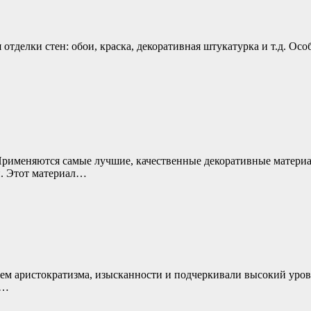
тделки стен: обои, краска, декоративная штукатурка и т.д. Осо
 Применяются самые лучшие, качественные декоративные матери
и. Этот материал…
ием аристократизма, изысканности и подчеркивали высокий уров
и…