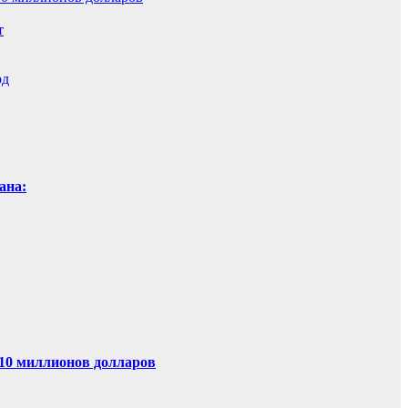
т
рд
ана:
 10 миллионов долларов