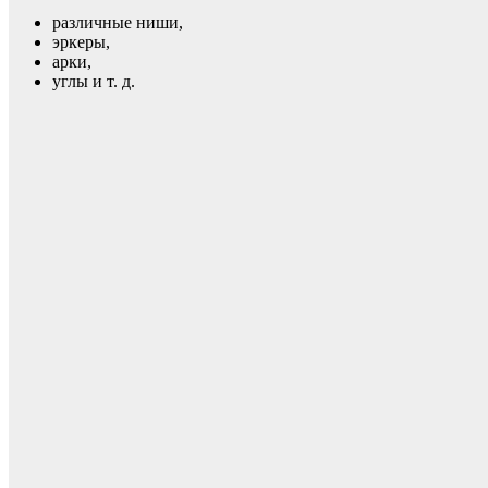
различные ниши,
эркеры,
арки,
углы и т. д.