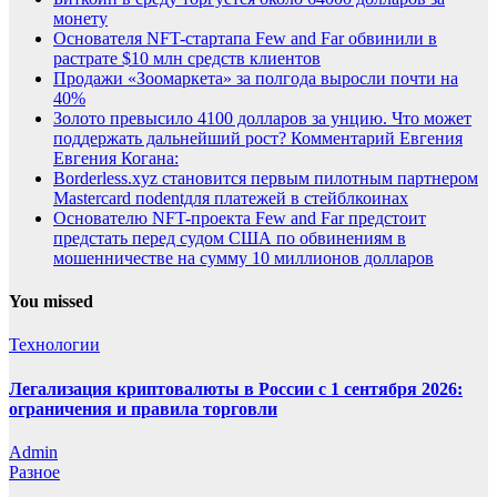
монету
Основателя NFT-стартапа Few and Far обвинили в
растрате $10 млн средств клиентов
Продажи «Зоомаркета» за полгода выросли почти на
40%
Золото превысило 4100 долларов за унцию. Что может
поддержать дальнейший рост? Комментарий Евгения
Евгения Когана:
Borderless.xyz становится первым пилотным партнером
Mastercard поdentдля платежей в стейблкоинах
Основателю NFT-проекта Few and Far предстоит
предстать перед судом США по обвинениям в
мошенничестве на сумму 10 миллионов долларов
You missed
Технологии
Легализация криптовалюты в России с 1 сентября 2026:
ограничения и правила торговли
Admin
Разное