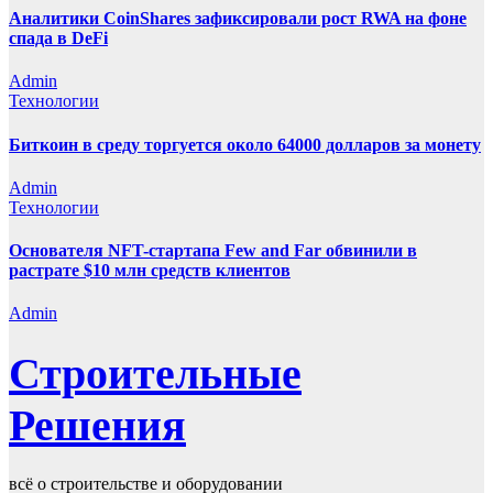
Аналитики CoinShares зафиксировали рост RWA на фоне
спада в DeFi
Admin
Технологии
Биткоин в среду торгуется около 64000 долларов за монету
Admin
Технологии
Основателя NFT-стартапа Few and Far обвинили в
растрате $10 млн средств клиентов
Admin
Строительные
Решения
всё о строительстве и оборудовании