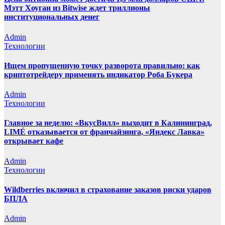
Мэтт Хоуган из Bitwise ждет триллионы
институциональных денег
Admin
Технологии
Ищем пропущенную точку разворота правильно: как
криптотрейдеру применять индикатор Роба Букера
Admin
Технологии
Главное за неделю: «ВкусВилл» выходит в Калининград,
LIMÉ отказывается от франчайзинга, «Яндекс Лавка»
открывает кафе
Admin
Технологии
Wildberries включил в страхование заказов риски ударов
БПЛА
Admin