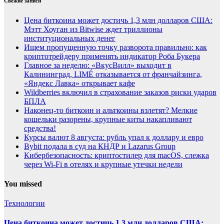
Свежие записи
Цена биткоина может достичь 1,3 млн долларов США:
Мэтт Хоуган из Bitwise ждет триллионы
институциональных денег
Ищем пропущенную точку разворота правильно: как
криптотрейдеру применять индикатор Роба Букера
Главное за неделю: «ВкусВилл» выходит в
Калининград, LIMÉ отказывается от франчайзинга,
«Яндекс Лавка» открывает кафе
Wildberries включил в страхование заказов риски ударов
БПЛА
Наконец-то биткоин и альткоины взлетят? Мелкие
кошельки разорены, крупные киты накапливают
средства!
Курсы валют 8 августа: рубль упал к доллару и евро
Bybit подала в суд на КНДР и Lazarus Group
Кибербезопасность: криптостилер для macOS, слежка
через Wi-Fi в отелях и крупные утечки недели
You missed
Технологии
Цена биткоина может достичь 1,3 млн долларов США: