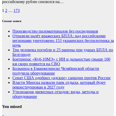
российскому рублю снизился на…
Пагинация
1
2
…
173
записей
Свежие записи
Производство пиломатериалов без посредников
Отразили налёт вражеских БПЛА: над российскими
регионами уничтожено 153 украинских беспилотника за
ночь
Три человека погибли и 25 ранены при ударах БПЛА по
Белгороду
Боеприпас «Куб-10МЭ» с ИИ и дальностью свыше 100
км скоро появится на СВО
Больница в Еманжелинске Челябинской области
получила оборудование
Сенат США одобрил «адские» санкции против России
Власти Минска назвали парк отдыха, который будет
реконструирован в 2027 году
Утилизация древесных отходов: виды, методы и
оборудование
You missed