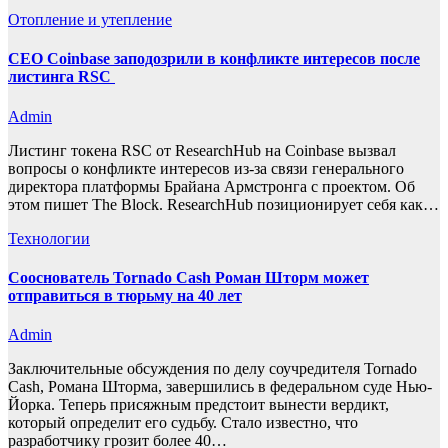
Отопление и утепление
CEO Coinbase заподозрили в конфликте интересов после
листинга RSC
Admin
Листинг токена RSC от ResearchHub на Coinbase вызвал
вопросы о конфликте интересов из-за связи генерального
директора платформы Брайана Армстронга с проектом. Об
этом пишет The Block. ResearchHub позиционирует себя как…
Технологии
Сооснователь Tornado Cash Роман Шторм может
отправиться в тюрьму на 40 лет
Admin
Заключительные обсуждения по делу соучредителя Tornado
Cash, Романа Шторма, завершились в федеральном суде Нью-
Йорка. Теперь присяжным предстоит вынести вердикт,
который определит его судьбу. Стало известно, что
разработчику грозит более 40…