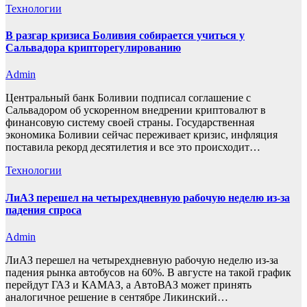
Технологии
В разгар кризиса Боливия собирается учиться у
Сальвадора крипторегулированию
Admin
Центральный банк Боливии подписал соглашение с
Сальвадором об ускоренном внедрении криптовалют в
финансовую систему своей страны. Государственная
экономика Боливии сейчас переживает кризис, инфляция
поставила рекорд десятилетия и все это происходит…
Технологии
ЛиАЗ перешел на четырехдневную рабочую неделю из-за
падения спроса
Admin
ЛиАЗ перешел на четырехдневную рабочую неделю из-за
падения рынка автобусов на 60%. В августе на такой график
перейдут ГАЗ и КАМАЗ, а АвтоВАЗ может принять
аналогичное решение в сентябре Ликинский…