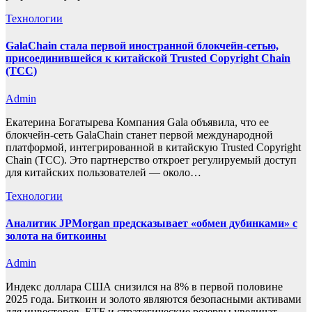
Технологии
GalaChain стала первой иностранной блокчейн-сетью,
присоединившейся к китайской Trusted Copyright Chain
(TCC)
Admin
Екатерина Богатырева Компания Gala объявила, что ее
блокчейн-сеть GalaChain станет первой международной
платформой, интегрированной в китайскую Trusted Copyright
Chain (TCC). Это партнерство откроет регулируемый доступ
для китайских пользователей — около…
Технологии
Аналитик JPMorgan предсказывает «обмен дубинками» с
золота на биткоины
Admin
Индекс доллара США снизился на 8% в первой половине
2025 года. Биткоин и золото являются безопасными активами
для инвесторов. ETF и стратегические резервы увеличат