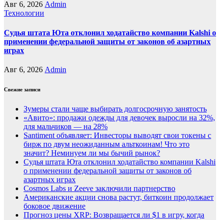
Авг 6, 2026
Admin
Технологии
Судья штата Юта отклонил ходатайство компании Kalshi о
применении федеральной защиты от законов об азартных
играх
Авг 6, 2026
Admin
Свежие записи
Зумеры стали чаще выбирать долгосрочную занятость
«Авито»: продажи одежды для девочек выросли на 32%,
для мальчиков — на 28%
Santiment объявляет: Инвесторы выводят свои токены с
бирж по двум неожиданным альткоинам! Что это
значит? Неминуем ли мы бычий рынок?
Судья штата Юта отклонил ходатайство компании Kalshi
о применении федеральной защиты от законов об
азартных играх
Cosmos Labs и Zeeve заключили партнерство
Американские акции снова растут, биткоин продолжает
боковое движение
Прогноз цены XRP: Возвращается ли $1 в игру, когда