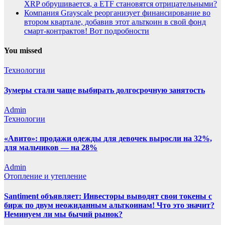
XRP обрушивается, а ETF становятся отрицательными?
Компания Grayscale реорганизует финансирование во
втором квартале, добавив этот альткоин в свой фонд
смарт-контрактов! Вот подробности
You missed
Технологии
Зумеры стали чаще выбирать долгосрочную занятость
Admin
Технологии
«Авито»: продажи одежды для девочек выросли на 32%,
для мальчиков — на 28%
Admin
Отопление и утепление
Santiment объявляет: Инвесторы выводят свои токены с
бирж по двум неожиданным альткоинам! Что это значит?
Неминуем ли мы бычий рынок?