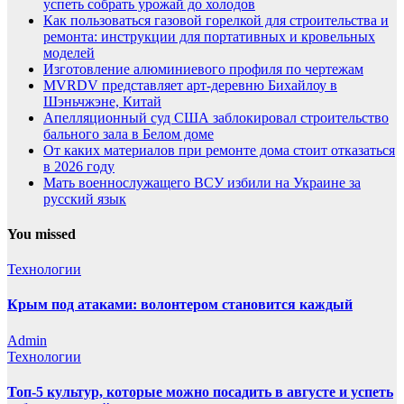
успеть собрать урожай до холодов
Как пользоваться газовой горелкой для строительства и
ремонта: инструкции для портативных и кровельных
моделей
Изготовление алюминиевого профиля по чертежам
MVRDV представляет арт-деревню Бихайлоу в
Шэньчжэне, Китай
Апелляционный суд США заблокировал строительство
бального зала в Белом доме
От каких материалов при ремонте дома стоит отказаться
в 2026 году
Мать военнослужащего ВСУ избили на Украине за
русский язык
You missed
Технологии
Крым под атаками: волонтером становится каждый
Admin
Технологии
Топ-5 культур, которые можно посадить в августе и успеть