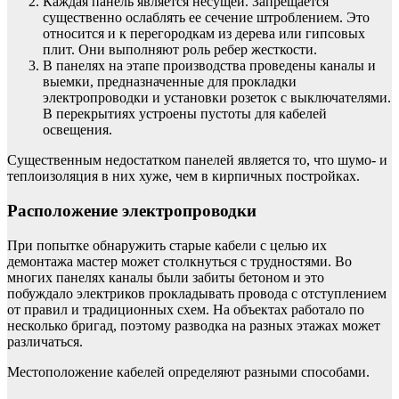
Каждая панель является несущей. Запрещается
существенно ослаблять ее сечение штроблением. Это
относится и к перегородкам из дерева или гипсовых
плит. Они выполняют роль ребер жесткости.
В панелях на этапе производства проведены каналы и
выемки, предназначенные для прокладки
электропроводки и установки розеток с выключателями.
В перекрытиях устроены пустоты для кабелей
освещения.
Существенным недостатком панелей является то, что шумо- и
теплоизоляция в них хуже, чем в кирпичных постройках.
Расположение электропроводки
При попытке обнаружить старые кабели с целью их
демонтажа мастер может столкнуться с трудностями. Во
многих панелях каналы были забиты бетоном и это
побуждало электриков прокладывать провода с отступлением
от правил и традиционных схем. На объектах работало по
несколько бригад, поэтому разводка на разных этажах может
различаться.
Местоположение кабелей определяют разными способами.