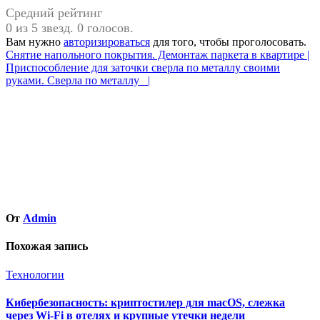
Средний рейтинг
0 из 5 звезд. 0 голосов.
Вам нужно
авторизироваться
для того, чтобы проголосовать.
Навигация
Снятие напольного покрытия. Демонтаж паркета в квартире |
Приспособление для заточки сверла по металлу своими
по
руками. Сверла по металлу |
записям
От
Admin
Похожая запись
Технологии
Кибербезопасность: криптостилер для macOS, слежка
через Wi-Fi в отелях и крупные утечки недели