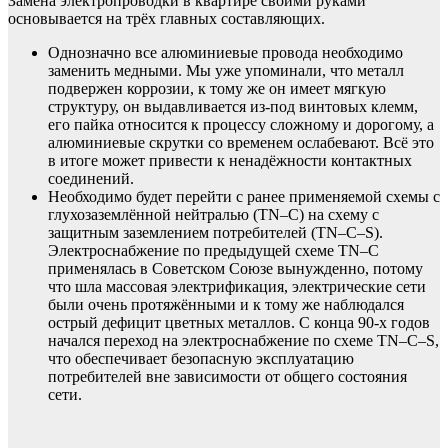
Замена электропроводки в квартире своими руками
основывается на трёх главных составляющих.
Однозначно все алюминиевые провода необходимо
заменить медными. Мы уже упоминали, что металл
подвержен коррозии, к тому же он имеет мягкую
структуру, он выдавливается из-под винтовых клемм,
его пайка относится к процессу сложному и дорогому, а
алюминиевые скрутки со временем ослабевают. Всё это
в итоге может привести к ненадёжности контактных
соединений.
Необходимо будет перейти с ранее применяемой схемы с
глухозаземлённой нейтралью (TN–C) на схему с
защитным заземлением потребителей (TN–C–S).
Электроснабжение по предыдущей схеме TN–C
применялась в Советском Союзе вынужденно, потому
что шла массовая электрификация, электрические сети
были очень протяжёнными и к тому же наблюдался
острый дефицит цветных металлов. С конца 90-х годов
начался переход на электроснабжение по схеме TN–C–S,
что обеспечивает безопасную эксплуатацию
потребителей вне зависимости от общего состояния
сети.