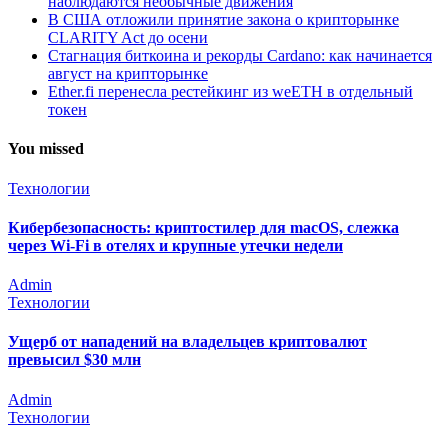
наблюдаются необычные движения
В США отложили принятие закона о крипторынке
CLARITY Act до осени
Стагнация биткоина и рекорды Cardano: как начинается
август на крипторынке
Ether.fi перенесла рестейкинг из weETH в отдельный
токен
You missed
Технологии
Кибербезопасность: криптостилер для macOS, слежка
через Wi-Fi в отелях и крупные утечки недели
Admin
Технологии
Ущерб от нападений на владельцев криптовалют
превысил $30 млн
Admin
Технологии