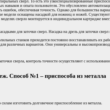
пиральных сверл. То есть это узкоспециализированные приспос
 навыков и опыта пользователя. Это обусловлено автоматизаци
сть ошибок, обеспечивая точность. Однако для большинства вар
орые модели оснащены насадкой для ножниц и ножей. Существую
х моделях сверло монтируется в индивидуальном картридже вме
садками для заточки сверл. Насадка на дрель для заточки сверл
льных станков приходится постоянно восстанавливать их рабоч
ля различных вариантов. Они универсальны и высокопроизводи
заточки сверла, контроль точности осуществляют с использован
еж. Способ №1 – приспособа из металла
о силам изготовить долговечное приспособление из металла.