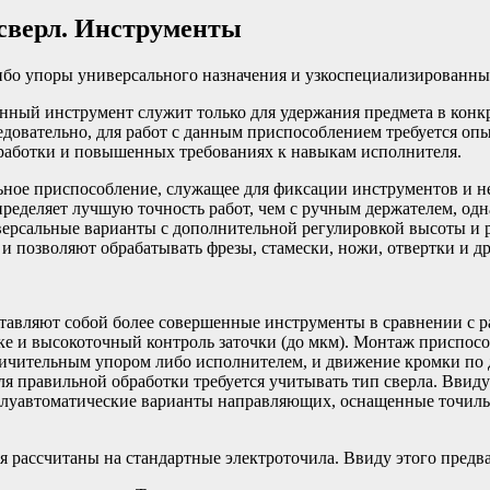
 сверл. Инструменты
либо упоры универсального назначения и узкоспециализированны
нный инструмент служит только для удержания предмета в конк
довательно, для работ с данным приспособлением требуется опыт
бработки и повышенных требованиях к навыкам исполнителя.
льное приспособление, служащее для фиксации инструментов и н
пределяет лучшую точность работ, чем с ручным держателем, од
ерсальные варианты с дополнительной регулировкой высоты и р
 позволяют обрабатывать фрезы, стамески, ножи, отвертки и др
тавляют собой более совершенные инструменты в сравнении с
ке и высокоточный контроль заточки (до мкм). Монтаж приспосо
ичительным упором либо исполнителем, и движение кромки по 
ля правильной обработки требуется учитывать тип сверла. Ввид
луавтоматические варианты направляющих, оснащенные точиль
я рассчитаны на стандартные электроточила. Ввиду этого предв