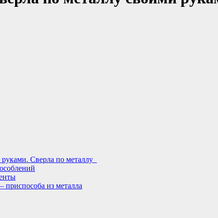
и руками. Сверла по металлу
пособлений
менты
– приспособа из металла