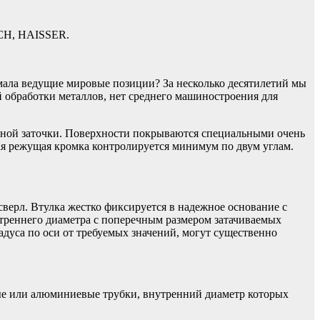
SCH, HAISSER.
имала ведущие мировые позиции? За несколько десятилетий мы
й обработки металлов, нет среднего машиностроения для
очной заточки. Поверхности покрываются специальными очень
я режущая кромка контролируется минимум по двум углам.
верл. Втулка жестко фиксируется в надежное основание с
утреннего диаметра с поперечным размером затачиваемых
адуса по оси от требуемых значений, могут существенно
ые или алюминиевые трубки, внутренний диаметр которых