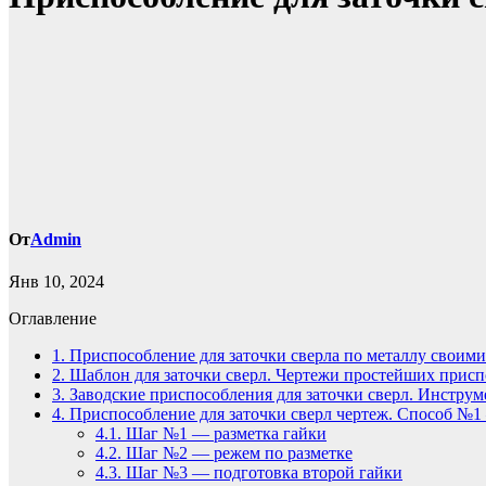
От
Admin
Янв 10, 2024
Оглавление
1.
Приспособление для заточки сверла по металлу своим
2.
Шаблон для заточки сверл. Чертежи простейших прис
3.
Заводские приспособления для заточки сверл. Инстру
4.
Приспособление для заточки сверл чертеж. Способ №1 
4.1.
Шаг №1 — разметка гайки
4.2.
Шаг №2 — режем по разметке
4.3.
Шаг №3 — подготовка второй гайки