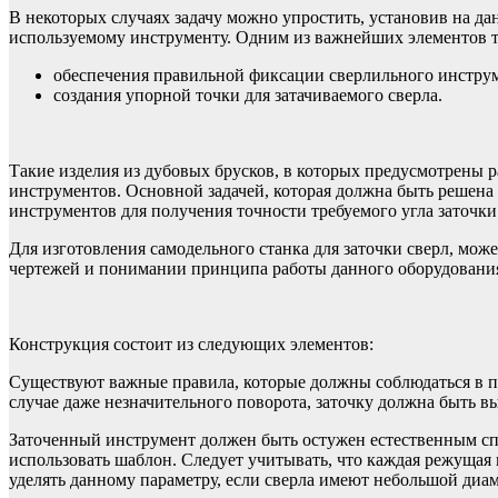
В некоторых случаях задачу можно упростить, установив на д
используемому инструменту. Одним из важнейших элементов та
обеспечения правильной фиксации сверлильного инструм
создания упорной точки для затачиваемого сверла.
Такие изделия из дубовых брусков, в которых предусмотрены р
инструментов. Основной задачей, которая должна быть решен
инструментов для получения точности требуемого угла заточки
Для изготовления самодельного станка для заточки сверл, мо
чертежей и понимании принципа работы данного оборудования
Конструкция состоит из следующих элементов:
Существуют важные правила, которые должны соблюдаться в пр
случае даже незначительного поворота, заточку должна быть в
Заточенный инструмент должен быть остужен естественным спо
использовать шаблон. Следует учитывать, что каждая режущая 
уделять данному параметру, если сверла имеют небольшой диам