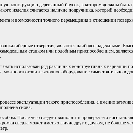
анную конструкцию деревянный брусок, в котором должны быть 
кого изделия считается наличие подручника, который необходи
ента и возможности точного перемещения в отношении поверхн
азнокалиберные отверстия, являются наиболее надежными. Благо
а самодельным станком или подобным приспособлением, являетс
.
жет быть использован ряд различных конструктивных вариаций 
, можно изготовить заточное оборудование самостоятельно в д
оцессе эксплуатации такого приспособления, а именно затачив
ыполнена снова.
собом. После чего следует выполнить проверку его восстановл
кромка сверла может иметь отличие друг с другом, не больше че
етр.