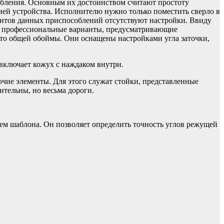
обления. Основным их достоинством считают простоту
ей устройства. Исполнителю нужно только поместить сверло в
иантов данных приспособлений отсутствуют настройки. Ввиду
т профессиональные варианты, предусматривающие
сто общей обоймы. Они оснащены настройками угла заточки,
 включает кожух с наждаком внутри.
ие элементы. Для этого служат стойки, представленные
тельны, но весьма дороги.
ием шаблона. Он позволяет определить точность углов режущей