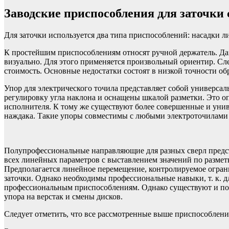
Заводские приспособления для заточки
Для заточки используется два типа приспособлений: насадки 
К простейшим приспособлениям относят ручной держатель. Да
визуально. Для этого применяется произвольный ориентир. Сле
стоимость. Основные недостатки состоят в низкой точности о
Упор для электрического точила представляет собой универса
регулировку угла наклона и оснащены шкалой разметки. Это о
исполнителя. К тому же существуют более совершенные и унив
наждака. Такие упоры совместимы с любыми электроточилами и
Полупрофессиональные направляющие для разных сверл предс
всех линейных параметров с выставлением значений по размет
Предполагается линейное перемещение, контролируемое огран
заточки. Однако необходимы профессиональные навыки, т. к. д
профессиональным приспособлениям. Однако существуют и по
упора на верстак и смены дисков.
Следует отметить, что все рассмотренные выше приспособлени