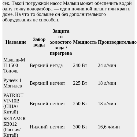
сек. Такой погружной насос Малыш может обеспечить водой
одну точку водоразбора — один поливной шланг или кран в
доме. На что-то большее он без дополнительного
оборудования не способен.
Защита
от
Забор
Название
холостого
Мощность
Производительно
воды
хода /
перегрева
Малыш-М
П 1500
Верхний
нет/да
240 Вт
24 л/мин
Тополь
Ручеёк-1
Верхний
нет/нет
225 Вт
18 л/мин
Могилев
PATRIOT
VP-10В
Верхний
нет/нет
250 Вт
18 л/мин
(США/
Китай)
БЕЛАМОС
БВ012
Нижний
нет/нет
300 Вт
16,6 л/мин
(Россия/
Китай)