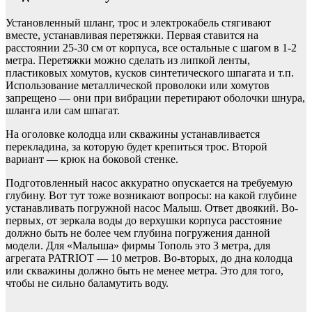
Установленный шланг, трос и электрокабель стягивают
вместе, устанавливая перетяжки. Первая ставится на
расстоянии 25-30 см от корпуса, все остальные с шагом в 1-2
метра. Перетяжки можно сделать из липкой ленты,
пластиковых хомутов, кусков синтетического шпагата и т.п.
Использование металлической проволоки или хомутов
запрещено — они при вибрации перетирают оболочки шнура,
шланга или сам шпагат.
На оголовке колодца или скважины устанавливается
перекладина, за которую будет крепиться трос. Второй
вариант — крюк на боковой стенке.
Подготовленный насос аккуратно опускается на требуемую
глубину. Вот тут тоже возникают вопросы: на какой глубине
устанавливать погружной насос Малыш. Ответ двоякий. Во-
первых, от зеркала воды до верхушки корпуса расстояние
должно быть не более чем глубина погружения данной
модели. Для «Малыша» фирмы Тополь это 3 метра, для
агрегата PATRIOT — 10 метров. Во-вторых, до дна колодца
или скважины должно быть не менее метра. Это для того,
чтобы не сильно баламутить воду.