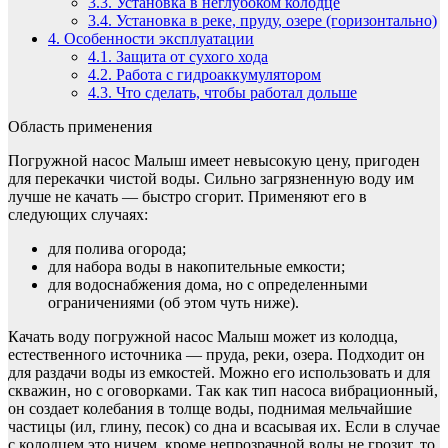
3.3.
Установка в неглубоком колодце
3.4.
Установка в реке, пруду, озере (горизонтально)
4.
Особенности эксплуатации
4.1.
Защита от сухого хода
4.2.
Работа с гидроаккумулятором
4.3.
Что сделать, чтобы работал дольше
Область применения
Погружной насос Малыш имеет невысокую цену, пригоден
для перекачки чистой воды. Сильно загрязненную воду им
лучше не качать — быстро сгорит. Применяют его в
следующих случаях:
для полива огорода;
для набора воды в накопительные емкости;
для водоснабжения дома, но с определенными
ограничениями (об этом чуть ниже).
Качать воду погружной насос Малыш может из колодца,
естественного источника — пруда, реки, озера. Подходит он
для раздачи воды из емкостей. Можно его использовать и для
скважин, но с оговорками. Так как тип насоса вибрационный,
он создает колебания в толще воды, поднимая мельчайшие
частицы (ил, глину, песок) со дна и всасывая их. Если в случае
с колодцем это ничем, кроме непрозрачной воды не грозит, то