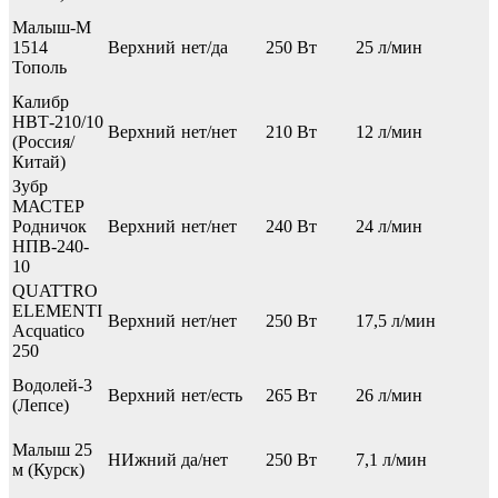
Малыш-М
1514
Верхний
нет/да
250 Вт
25 л/мин
Тополь
Калибр
НВТ-210/10
Верхний
нет/нет
210 Вт
12 л/мин
(Россия/
Китай)
Зубр
МАСТЕР
Родничок
Верхний
нет/нет
240 Вт
24 л/мин
НПВ-240-
10
QUATTRO
ELEMENTI
Верхний
нет/нет
250 Вт
17,5 л/мин
Acquatico
250
Водолей-3
Верхний
нет/есть
265 Вт
26 л/мин
(Лепсе)
Малыш 25
НИжний
да/нет
250 Вт
7,1 л/мин
м (Курск)