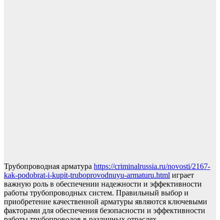
Трубопроводная арматура
https://criminalrussia.ru/novosti/2167-
kak-podobrat-i-kupit-truboprovodnuyu-armaturu.html
играет
важную роль в обеспечении надежности и эффективности
работы трубопроводных систем. Правильный выбор и
приобретение качественной арматуры являются ключевыми
факторами для обеспечения безопасности и эффективности
работы трубопроводов в различных отраслях