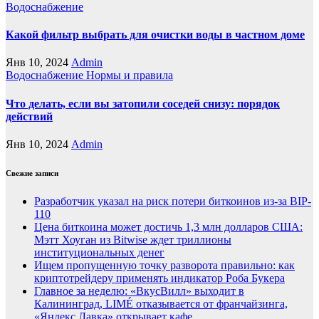
Водоснабжение
Какой фильтр выбрать для очистки воды в частном доме
Янв 10, 2024
Admin
Водоснабжение
Нормы и правила
Что делать, если вы затопили соседей снизу: порядок
действий
Янв 10, 2024
Admin
Свежие записи
Разработчик указал на риск потери биткоинов из-за BIP-
110
Цена биткоина может достичь 1,3 млн долларов США:
Мэтт Хоуган из Bitwise ждет триллионы
институциональных денег
Ищем пропущенную точку разворота правильно: как
криптотрейдеру применять индикатор Роба Букера
Главное за неделю: «ВкусВилл» выходит в
Калининград, LIMÉ отказывается от франчайзинга,
«Яндекс Лавка» открывает кафе