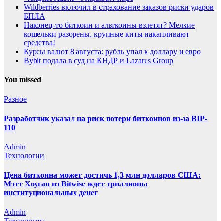
Wildberries включил в страхование заказов риски ударов
БПЛА
Наконец-то биткоин и альткоины взлетят? Мелкие
кошельки разорены, крупные киты накапливают
средства!
Курсы валют 8 августа: рубль упал к доллару и евро
Bybit подала в суд на КНДР и Lazarus Group
You missed
Разное
Разработчик указал на риск потери биткоинов из-за BIP-
110
Admin
Технологии
Цена биткоина может достичь 1,3 млн долларов США:
Мэтт Хоуган из Bitwise ждет триллионы
институциональных денег
Admin
Технологии