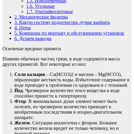
1.5.
Ионообменные
1.6.
Угольные
1.7.
Ультрафиолетовые
2.
Механические фильтры
3.
Какую систему водоочистки лучше выбрать
4.
Цены
5.
Компании по монтажу и обслуживанию установок
6.
Делаем выводы
Основные вредные примеси
Помимо обычных частиц грязи, в воде содержится масса
других примесей. Вот некоторые из них:
Соли кальция
– Ca(HCO3)2 и магния – Mg(HCO3),
образующие жесткость воды. Избыточное содержание в
воде приводит к проблемам со здоровьем и с техникой.
Йод
. Чрезмерное количество этого вещества в воде
способно привести к гипертиреозу.
Фтор
. В минимальных дозах элемент может быть
полезен, но чрезмерное количество приводит к
необратимым последствиям в опорно-двигательном
аппарате.
Железо
. Ситуация аналогична с фтором. Большое
количество железа вредит не только человеку, но и
бытовой технике.