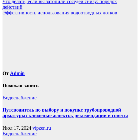
Навигация
Что делать, если вы затопили соседей снизу: порядок
действий
по
Эффективность использования водоотводных лотков
записям
От
Admin
Похожая запись
Водоснабжение
Путеводитель по выбору и покупке трубопроводной
арматуры: ключевые аспекты, рекомендации и советы
Июл 17, 2024
vipzen.ru
Водоснабжение