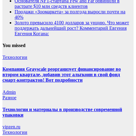
Основателя NFT-стартапа Few and Far обвинили в
растрате $10 млн средств клиентов
Продажи «Зоомаркета» за полгода выросли почти на
40%
Золото превысило 4100 долларов за унцию. Что может
поддержать дальнейший рост? Комментарий Евгения
Евгения Когана:
You missed
Технологии
Компания Grayscale реорганизует финансирование во
втором квартале, добавив этот альткоин в свой фонд
смарт-контрактов! Вот подробности
Admin
Разное
Технологии и материалы в производстве современной
упаковки
vipzen.ru
Технологии