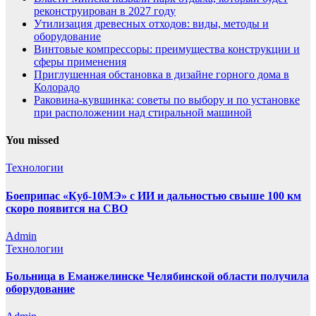
реконструирован в 2027 году
Утилизация древесных отходов: виды, методы и
оборудование
Винтовые компрессоры: преимущества конструкции и
сферы применения
Приглушенная обстановка в дизайне горного дома в
Колорадо
Раковина-кувшинка: советы по выбору и по установке
при расположении над стиральной машиной
You missed
Технологии
Боеприпас «Куб-10МЭ» с ИИ и дальностью свыше 100 км
скоро появится на СВО
Admin
Технологии
Больница в Еманжелинске Челябинской области получила
оборудование