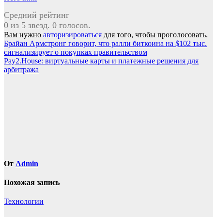
Средний рейтинг
0 из 5 звезд. 0 голосов.
Вам нужно
авторизироваться
для того, чтобы проголосовать.
Навигация
Брайан Армстронг говорит, что ралли биткоина на $102 тыс.
сигнализирует о покупках правительством
по
Pay2.House: виртуальные карты и платежные решения для
записям
арбитража
От
Admin
Похожая запись
Технологии