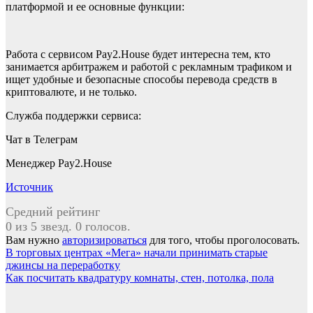
платформой и ее основные функции:
Работа с сервисом Pay2.House будет интересна тем, кто
занимается арбитражем и работой с рекламным трафиком и
ищет удобные и безопасные способы перевода средств в
криптовалюте, и не только.
Служба поддержки сервиса:
Чат в Телеграм
Менеджер Pay2.House
Источник
Средний рейтинг
0 из 5 звезд. 0 голосов.
Вам нужно
авторизироваться
для того, чтобы проголосовать.
Навигация
В торговых центрах «Мега» начали принимать старые
джинсы на переработку
по
Как посчитать квадратуру комнаты, стен, потолка, пола
записям