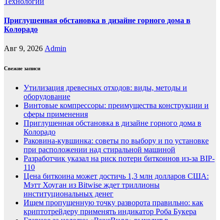
Технологии
Приглушенная обстановка в дизайне горного дома в
Колорадо
Авг 9, 2026
Admin
Свежие записи
Утилизация древесных отходов: виды, методы и
оборудование
Винтовые компрессоры: преимущества конструкции и
сферы применения
Приглушенная обстановка в дизайне горного дома в
Колорадо
Раковина-кувшинка: советы по выбору и по установке
при расположении над стиральной машиной
Разработчик указал на риск потери биткоинов из-за BIP-
110
Цена биткоина может достичь 1,3 млн долларов США:
Мэтт Хоуган из Bitwise ждет триллионы
институциональных денег
Ищем пропущенную точку разворота правильно: как
криптотрейдеру применять индикатор Роба Букера