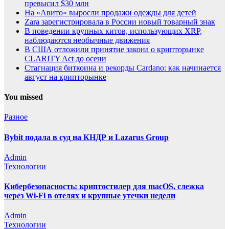
превысил $30 млн
На «Авито» выросли продажи одежды для детей
Zara зарегистрировала в России новый товарный знак
В поведении крупных китов, использующих XRP,
наблюдаются необычные движения
В США отложили принятие закона о крипторынке
CLARITY Act до осени
Стагнация биткоина и рекорды Cardano: как начинается
август на крипторынке
You missed
Разное
Bybit подала в суд на КНДР и Lazarus Group
Admin
Технологии
Кибербезопасность: криптостилер для macOS, слежка
через Wi-Fi в отелях и крупные утечки недели
Admin
Технологии