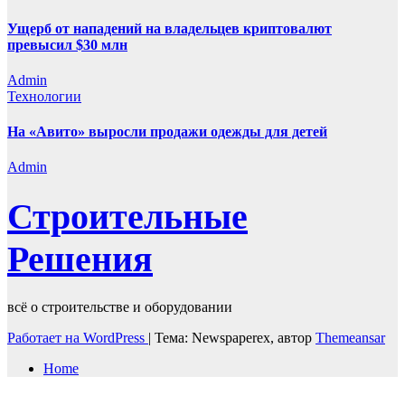
Ущерб от нападений на владельцев криптовалют
превысил $30 млн
Admin
Технологии
На «Авито» выросли продажи одежды для детей
Admin
Строительные
Решения
всё о строительстве и оборудовании
Работает на WordPress
|
Тема: Newspaperex, автор
Themeansar
Home