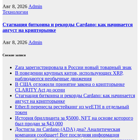
Авг 8, 2026
Admin
Технологии
Стагнация биткоина и рекорды Cardano: как начинается
август на крипторынке
Авг 8, 2026
Admin
Свежие записи
Zara зарегистрировала в России новый товарный знак
В поведении крупных китов, использующих XRP,
наблюдаются необычные движения
В США отложили принятие закона о крипторынке
CLARITY Act до осени
Стагнация биткоина и рекорды Cardano: как начинается
август на крипторынке
Ether.fi перенесла рестейкинг из weETH в отдельный
токен
История бриллианта за $5000, NFT на основе которого
был продан за $43,000
Достигла ли Cardano (ADA) дна? Аналитическая
компания сообщает! Вот последняя информация