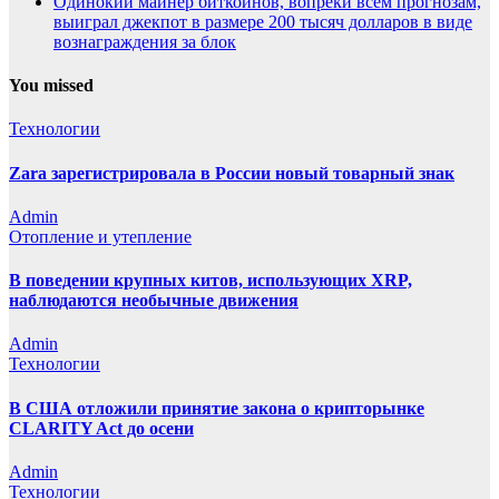
Одинокий майнер биткоинов, вопреки всем прогнозам,
выиграл джекпот в размере 200 тысяч долларов в виде
вознаграждения за блок
You missed
Технологии
Zara зарегистрировала в России новый товарный знак
Admin
Отопление и утепление
В поведении крупных китов, использующих XRP,
наблюдаются необычные движения
Admin
Технологии
В США отложили принятие закона о крипторынке
CLARITY Act до осени
Admin
Технологии