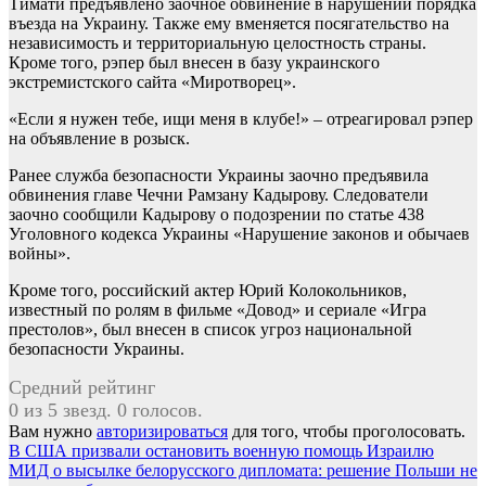
Тимати предъявлено заочное обвинение в нарушении порядка
въезда на Украину. Также ему вменяется посягательство на
независимость и территориальную целостность страны.
Кроме того, рэпер был внесен в базу украинского
экстремистского сайта «Миротворец».
«Если я нужен тебе, ищи меня в клубе!» – отреагировал рэпер
на объявление в розыск.
Ранее служба безопасности Украины заочно предъявила
обвинения главе Чечни Рамзану Кадырову. Следователи
заочно сообщили Кадырову о подозрении по статье 438
Уголовного кодекса Украины «Нарушение законов и обычаев
войны».
Кроме того, российский актер Юрий Колокольников,
известный по ролям в фильме «Довод» и сериале «Игра
престолов», был внесен в список угроз национальной
безопасности Украины.
Средний рейтинг
0 из 5 звезд. 0 голосов.
Вам нужно
авторизироваться
для того, чтобы проголосовать.
Навигация
В США призвали остановить военную помощь Израилю
МИД о высылке белорусского дипломата: решение Польши не
по