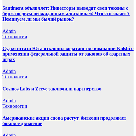
Santiment объявляет: Инвесторы выводят свои токены с
бирж по двум неожиданным альткоинам! Что это значит?
Неминуем ли мы бычий рынок?
Admin
Технологии
Судья штата Юта отклонил ходатайство компании Kalshi о
применении федеральной защиты от законов об азартных
играх
Admin
Технологии
Cosmos Labs и Zeeve заключили партнерство
Admin
Технологии
Американские акции снова растут, биткоин продолжает
боковое движение
Admin