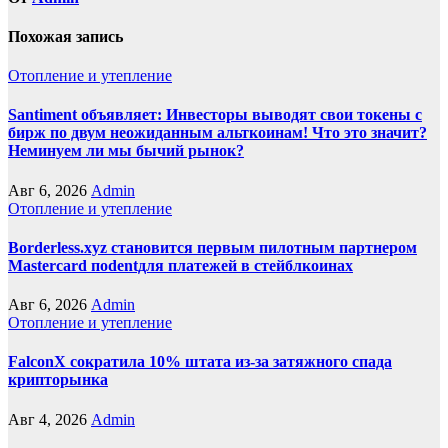
Похожая запись
Отопление и утепление
Santiment объявляет: Инвесторы выводят свои токены с
бирж по двум неожиданным альткоинам! Что это значит?
Неминуем ли мы бычий рынок?
Авг 6, 2026
Admin
Отопление и утепление
Borderless.xyz становится первым пилотным партнером
Mastercard поdentдля платежей в стейблкоинах
Авг 6, 2026
Admin
Отопление и утепление
FalconX сократила 10% штата из-за затяжного спада
крипторынка
Авг 4, 2026
Admin