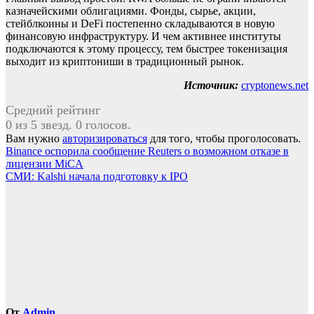
казначейскими облигациями. Фонды, сырье, акции,
стейблкоины и DeFi постепенно складываются в новую
финансовую инфраструктуру. И чем активнее институты
подключаются к этому процессу, тем быстрее токенизация
выходит из криптониши в традиционный рынок.
Источник:
cryptonews.net
Средний рейтинг
0 из 5 звезд. 0 голосов.
Вам нужно
авторизироваться
для того, чтобы проголосовать.
Навигация
Binance оспорила сообщение Reuters о возможном отказе в
лицензии MiCA
по
СМИ: Kalshi начала подготовку к IPO
записям
От
Admin