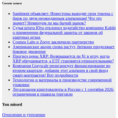
Свежие записи
Santiment объявляет: Инвесторы выводят свои токены с
бирж по двум неожиданным альткоинам! Что это
значит? Неминуем ли мы бычий рынок?
Судья штата Юта отклонил ходатайство компании Kalshi
о применении федеральной защиты от законов об
азартных играх
Cosmos Labs и Zeeve заключили партнерство
Американские акции снова растут, биткоин продолжает
боковое движение
Прогноз цены XRP: Возвращается ли $1 в игру, когда
XRP обрушивается, а ETF становятся отрицательными?
Компания Grayscale реорганизует финансирование во
втором квартале, добавив этот альткоин в свой фонд
смарт-контрактов! Вот подробности
Технологии и материалы в производстве современной
упаковки
Легализация криптовалюты в России с 1 сентября 2026:
ограничения и правила торговли
You missed
Отопление и утепление