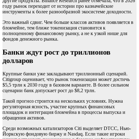
другие продукты. Binance Research ранее отмечала, что в 2026
году рынок переходит от истории про казначейские
инструменты к более разнообразной экосистеме доходности.
Это важный сдвиг. Чем больше классов активов появляется в
блокчейне, тем ближе токенизация становится к
полноценному финансовому рынку, а не к узкой нише для
фондов денежного рынка.
Банки ждут рост до триллионов
долларов
Крупные банки уже закладывают триллионный сценарий.
Citigroup оценивает, что рынок токенизации может достичь
$5,5 трлн к 2030 году в базовом варианте. В более сильном
сценарии банк допускает рост до $8,2 трлн.
Такой прогноз строится на нескольких условиях. Нужна
регуляторная ясность, участие крупных финансовых
площадок и интеграция блокчейна в процессы выпуска и
обращения активов.
Среди возможных катализаторов Citi выделяет DTCC, Нью-
Йоркскую фондовую биржу и Nasdaq. Если такие игроки