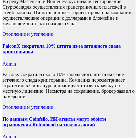
В среду Mastercard и Borderless.xyz начали тестирование
Cryptodentдля осуществления трансграничных платежей в
стейблкоинах. Пилотный проект ориентирован на компании,
осуществляющие операции с долларами в блокчейне и
желающие знать, кто находится на…
Отопление и утепление
FalconX сократила 10% штата из-за затяжного спада
крипторынка
Admin
FalconX сократила около 10% глобального штата на фоне
затяжного спада крипторынка. Компания пересматривает
стратегию в Сингапуре и планирует отозвать заявку на
местную лицензию. Несмотря на сокращение, брокер заявил о
намерении…
Отопление и утепление
По данным Coinfello, ИИ-агенты могут обойти
ограничения Robinhood на токены акций
Admin