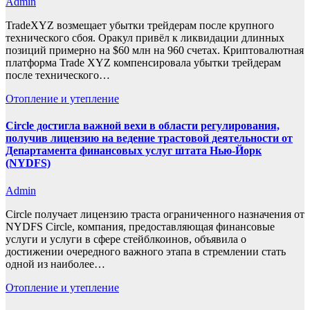
Admin
TradeXYZ возмещает убытки трейдерам после крупного
технического сбоя. Оракул привёл к ликвидации длинных
позиций примерно на $60 млн на 960 счетах. Криптовалютная
платформа Trade XYZ компенсировала убытки трейдерам
после технического…
Отопление и утепление
Circle достигла важной вехи в области регулирования,
получив лицензию на ведение трастовой деятельности от
Департамента финансовых услуг штата Нью-Йорк
(NYDFS)
Admin
Circle получает лицензию траста ограниченного назначения от
NYDFS Circle, компания, предоставляющая финансовые
услуги и услуги в сфере стейблкоинов, объявила о
достижении очередного важного этапа в стремлении стать
одной из наиболее…
Отопление и утепление