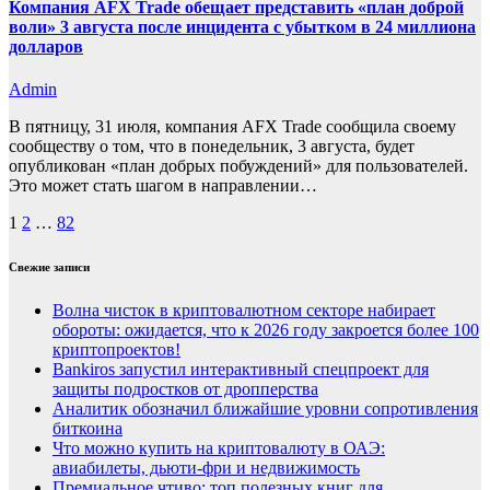
Компания AFX Trade обещает представить «план доброй
воли» 3 августа после инцидента с убытком в 24 миллиона
долларов
Admin
В пятницу, 31 июля, компания AFX Trade сообщила своему
сообществу о том, что в понедельник, 3 августа, будет
опубликован «план добрых побуждений» для пользователей.
Это может стать шагом в направлении…
Пагинация
1
2
…
82
записей
Свежие записи
Волна чисток в криптовалютном секторе набирает
обороты: ожидается, что к 2026 году закроется более 100
криптопроектов!
Bankiros запустил интерактивный спецпроект для
защиты подростков от дропперства
Аналитик обозначил ближайшие уровни сопротивления
биткоина
Что можно купить на криптовалюту в ОАЭ:
авиабилеты, дьюти-фри и недвижимость
Премиальное чтиво: топ полезных книг для