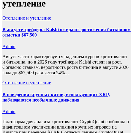
утепление
Отопление и утепление
В августе трейдеры Kalshi ожидают достижения биткоином
отметки $67,500
Admin
Август часто характеризуется падением курсов криптовалют
и биткоина, но в 2026 году трейдеры Kalshi ставят на рост.
Согласно ставкам, вероятность роста биткоина в августе 2026
года до $67,500 равняется 54%.…
Отопление и утепление
В поведении крупных китов, использующих XRP,
наблюдаются необычные движения
Admin
Платформа для анализа криптовалют CryptoQuant сообщила о
значительном увеличении влияния крупных игроков на
Binance при переводе $XRP. Согласно данным CryptoQuant,