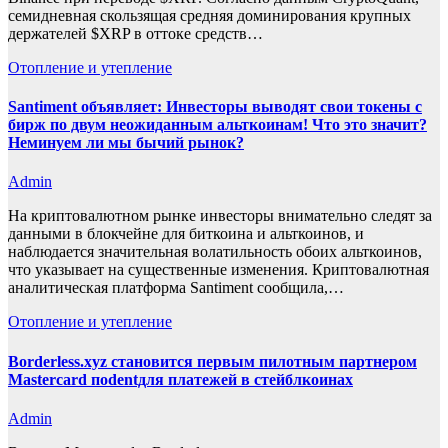
семидневная скользящая средняя доминирования крупных
держателей $XRP в оттоке средств…
Отопление и утепление
Santiment объявляет: Инвесторы выводят свои токены с
бирж по двум неожиданным альткоинам! Что это значит?
Неминуем ли мы бычий рынок?
Admin
На криптовалютном рынке инвесторы внимательно следят за
данными в блокчейне для биткоина и альткоинов, и
наблюдается значительная волатильность обоих альткоинов,
что указывает на существенные изменения. Криптовалютная
аналитическая платформа Santiment сообщила,…
Отопление и утепление
Borderless.xyz становится первым пилотным партнером
Mastercard поdentдля платежей в стейблкоинах
Admin