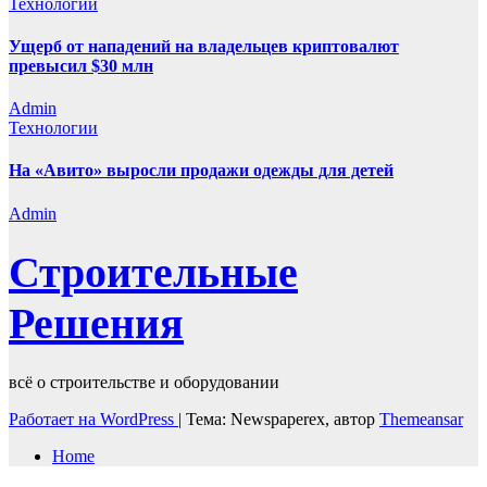
Технологии
Ущерб от нападений на владельцев криптовалют
превысил $30 млн
Admin
Технологии
На «Авито» выросли продажи одежды для детей
Admin
Строительные
Решения
всё о строительстве и оборудовании
Работает на WordPress
|
Тема: Newspaperex, автор
Themeansar
Home