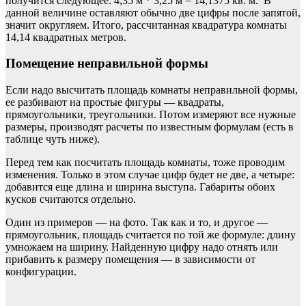
получится следующее: 4,35 м * 3,25 м = 14,1375 кв. м. В
данной величине оставляют обычно две цифры после запятой,
значит округляем. Итого, рассчитанная квадратура комнаты
14,14 квадратных метров.
Помещение неправильной формы
Если надо высчитать площадь комнаты неправильной формы,
ее разбивают на простые фигуры — квадраты,
прямоугольники, треугольники. Потом измеряют все нужные
размеры, производят расчеты по известным формулам (есть в
таблице чуть ниже).
Перед тем как посчитать площадь комнаты, тоже проводим
изменения. Только в этом случае цифр будет не две, а четыре:
добавится еще длина и ширина выступа. Габариты обоих
кусков считаются отдельно.
Один из примеров — на фото. Так как и то, и другое —
прямоугольник, площадь считается по той же формуле: длину
умножаем на ширину. Найденную цифру надо отнять или
прибавить к размеру помещения — в зависимости от
конфигурации.