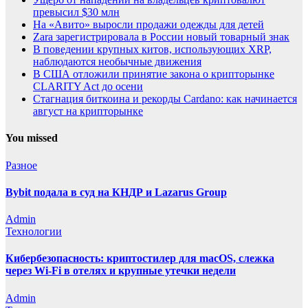
превысил $30 млн
На «Авито» выросли продажи одежды для детей
Zara зарегистрировала в России новый товарный знак
В поведении крупных китов, использующих XRP,
наблюдаются необычные движения
В США отложили принятие закона о крипторынке
CLARITY Act до осени
Стагнация биткоина и рекорды Cardano: как начинается
август на крипторынке
You missed
Разное
Bybit подала в суд на КНДР и Lazarus Group
Admin
Технологии
Кибербезопасность: криптостилер для macOS, слежка
через Wi-Fi в отелях и крупные утечки недели
Admin