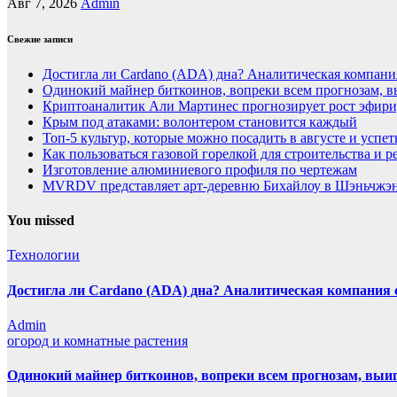
Авг 7, 2026
Admin
Свежие записи
Достигла ли Cardano (ADA) дна? Аналитическая компани
Одинокий майнер биткоинов, вопреки всем прогнозам, вы
Криптоаналитик Али Мартинес прогнозирует рост эфири
Крым под атаками: волонтером становится каждый
Топ-5 культур, которые можно посадить в августе и успет
Как пользоваться газовой горелкой для строительства и
Изготовление алюминиевого профиля по чертежам
MVRDV представляет арт-деревню Бихайлоу в Шэньчжэн
You missed
Технологии
Достигла ли Cardano (ADA) дна? Аналитическая компания 
Admin
огород и комнатные растения
Одинокий майнер биткоинов, вопреки всем прогнозам, выиг