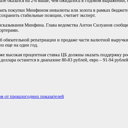
тале оказался на 2% выше, чем ожидалось в годовом выражении, 
рать покупки Минфином инвалюты или золота в рамках бюджетног
охранить стабильные позиции, считает эксперт.
ысказывания Минфина. Глава ведомства Антон Силуанов сообщил
ортерами.
об обязательной репатриации и продаже части валютной выручк
о еще на один год.
кже высокая процентная ставка ЦБ должны оказать поддержку ро
лара останется в диапазоне 80-83 рублей, евро – 91-94 рублей,
ов от прошлогодних показателей