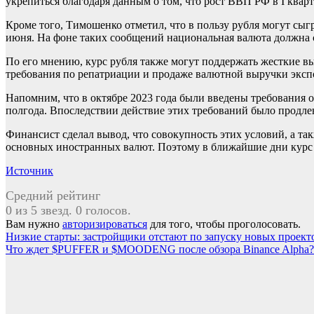
укрепиться благодаря данным о том, что рост ВВП РФ в I квар
Кроме того, Тимошенко отметил, что в пользу рубля могут сыг
июня. На фоне таких сообщений национальная валюта должна с
По его мнению, курс рубля также могут поддержать жесткие в
требования по репатриации и продаже валютной выручки эксп
Напомним, что в октябре 2023 года были введены требования 
полгода. Впоследствии действие этих требований было продлен
Финансист сделал вывод, что совокупность этих условий, а та
основных иностранных валют. Поэтому в ближайшие дни курс дол
Источник
Средний рейтинг
0 из 5 звезд. 0 голосов.
Вам нужно
авторизироваться
для того, чтобы проголосовать.
Навигация
Низкие старты: застройщики отстают по запуску новых проект
Что ждет $PUFFER и $MOODENG после обзора Binance Alpha?
по
записям