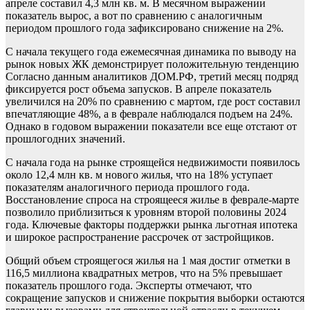
апреле составил 4,3 млн кв. м. В месячном выражении
показатель вырос, а вот по сравнению с аналогичным
периодом прошлого года зафиксировано снижение на 2%.
С начала текущего года ежемесячная динамика по выводу на
рынок новых ЖК демонстрирует положительную тенденцию
Согласно данным аналитиков ДОМ.РФ, третий месяц подряд
фиксируется рост объема запусков. В апреле показатель
увеличился на 20% по сравнению с мартом, где рост составил
впечатляющие 48%, а в феврале наблюдался подъем на 24%.
Однако в годовом выражении показатели все еще отстают от
прошлогодних значений.
С начала года на рынке строящейся недвижимости появилось
около 12,4 млн кв. м нового жилья, что на 18% уступает
показателям аналогичного периода прошлого года.
Восстановление спроса на строящееся жилье в феврале-марте
позволило приблизиться к уровням второй половины 2024
года. Ключевые факторы поддержки рынка льготная ипотека
и широкое распространение рассрочек от застройщиков.
Общий объем строящегося жилья на 1 мая достиг отметки в
116,5 миллиона квадратных метров, что на 5% превышает
показатель прошлого года. Эксперты отмечают, что
сокращение запусков и снижение покрытия выборки остаются