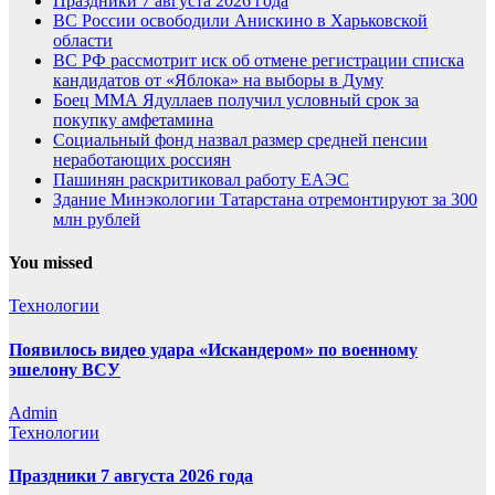
Праздники 7 августа 2026 года
ВС России освободили Анискино в Харьковской
области
ВС РФ рассмотрит иск об отмене регистрации списка
кандидатов от «Яблока» на выборы в Думу
Боец ММА Ядуллаев получил условный срок за
покупку амфетамина
Социальный фонд назвал размер средней пенсии
неработающих россиян
Пашинян раскритиковал работу ЕАЭС
Здание Минэкологии Татарстана отремонтируют за 300
млн рублей
You missed
Технологии
Появилось видео удара «Искандером» по военному
эшелону ВСУ
Admin
Технологии
Праздники 7 августа 2026 года