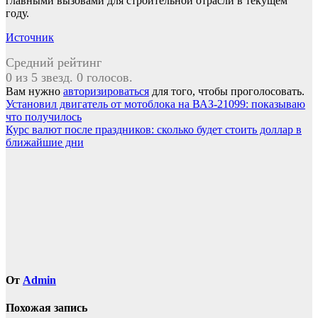
главными вызовами для строительной отрасли в текущем
году.
Источник
Средний рейтинг
0 из 5 звезд. 0 голосов.
Вам нужно
авторизироваться
для того, чтобы проголосовать.
Навигация
Установил двигатель от мотоблока на ВАЗ-21099: показываю
что получилось
по
Курс валют после праздников: сколько будет стоить доллар в
записям
ближайшие дни
От
Admin
Похожая запись