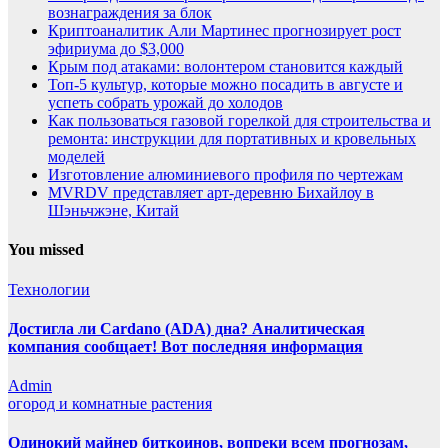
вознаграждения за блок
Криптоаналитик Али Мартинес прогнозирует рост
эфириума до $3,000
Крым под атаками: волонтером становится каждый
Топ-5 культур, которые можно посадить в августе и
успеть собрать урожай до холодов
Как пользоваться газовой горелкой для строительства и
ремонта: инструкции для портативных и кровельных
моделей
Изготовление алюминиевого профиля по чертежам
MVRDV представляет арт-деревню Бихайлоу в
Шэньчжэне, Китай
You missed
Технологии
Достигла ли Cardano (ADA) дна? Аналитическая
компания сообщает! Вот последняя информация
Admin
огород и комнатные растения
Одинокий майнер биткоинов, вопреки всем прогнозам,