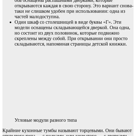
оба оснащены распашными дверками, которые
открываются каждая в свою сторону. Это вариант снова-
таки не слишком удобен при использовании: одна из
частей малодоступна.
Один шкаф со столешницей в виде буквы «Г». Эти
модели оснащены складывающейся дверкой. Она одна,
но состоит из двух половинок, которые подвижно
скреплены между собой. При открывании они просто
складываются, напоминая страницы детской книжки.
Угловые модули разного типа
Крайние кухонные тумбы называют торцевыми. Они бывают
открытого типа — с полками, или закрытого — с дверками.