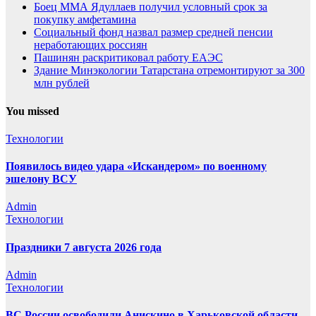
Боец ММА Ядуллаев получил условный срок за
покупку амфетамина
Социальный фонд назвал размер средней пенсии
неработающих россиян
Пашинян раскритиковал работу ЕАЭС
Здание Минэкологии Татарстана отремонтируют за 300
млн рублей
You missed
Технологии
Появилось видео удара «Искандером» по военному
эшелону ВСУ
Admin
Технологии
Праздники 7 августа 2026 года
Admin
Технологии
ВС России освободили Анискино в Харьковской области