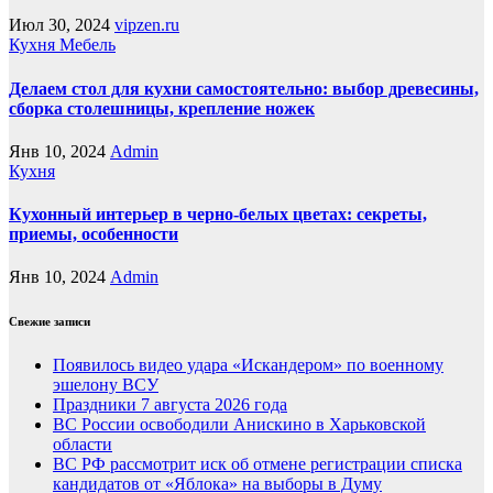
Июл 30, 2024
vipzen.ru
Кухня
Мебель
Делаем стол для кухни самостоятельно: выбор древесины,
сборка столешницы, крепление ножек
Янв 10, 2024
Admin
Кухня
Кухонный интерьер в черно-белых цветах: секреты,
приемы, особенности
Янв 10, 2024
Admin
Свежие записи
Появилось видео удара «Искандером» по военному
эшелону ВСУ
Праздники 7 августа 2026 года
ВС России освободили Анискино в Харьковской
области
ВС РФ рассмотрит иск об отмене регистрации списка
кандидатов от «Яблока» на выборы в Думу