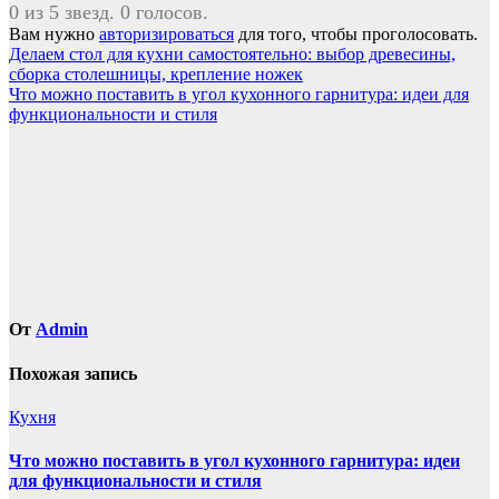
0 из 5 звезд. 0 голосов.
Вам нужно
авторизироваться
для того, чтобы проголосовать.
Навигация
Делаем стол для кухни самостоятельно: выбор древесины,
сборка столешницы, крепление ножек
по
Что можно поставить в угол кухонного гарнитура: идеи для
записям
функциональности и стиля
От
Admin
Похожая запись
Кухня
Что можно поставить в угол кухонного гарнитура: идеи
для функциональности и стиля