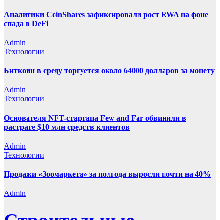
Аналитики CoinShares зафиксировали рост RWA на фоне
спада в DeFi
Admin
Технологии
Биткоин в среду торгуется около 64000 долларов за монету
Admin
Технологии
Основателя NFT-стартапа Few and Far обвинили в
растрате $10 млн средств клиентов
Admin
Технологии
Продажи «Зоомаркета» за полгода выросли почти на 40%
Admin