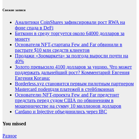
Свежие записи
Аналитики CoinShares зафиксировали рост RWA на
фоне спада в DeFi
Биткоин в среду торгуется около 64000 долларов за
монету
Основателя NFT-стартапа Few and Far обвинили в
растрате $10 млн средств клиентов
Продажи «Зоомаркета» за полгода выросли почти на
40%
Золото превысило 4100 долларов за унцию. Что может
поддержать дальнейший рост? Комментарий Евгения
Евгения Когана:
Borderless.xyz становится первым пилотным партнером
Mastercard поdentдля платежей в стейблкоинах
Основателю NFT-проекта Few and Far предстоит
предстать перед судом США по обвинениям в
мошенничестве на сумму 10 миллионов долларов
Cardano и Injective объединились через IBC
You missed
Разное