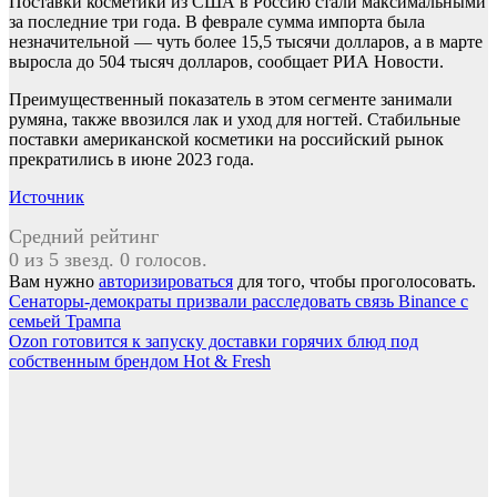
Поставки косметики из США в Россию стали максимальными
за последние три года. В феврале сумма импорта была
незначительной — чуть более 15,5 тысячи долларов, а в марте
выросла до 504 тысяч долларов, сообщает РИА Новости.
Преимущественный показатель в этом сегменте занимали
румяна, также ввозился лак и уход для ногтей. Стабильные
поставки американской косметики на российский рынок
прекратились в июне 2023 года.
Источник
Средний рейтинг
0 из 5 звезд. 0 голосов.
Вам нужно
авторизироваться
для того, чтобы проголосовать.
Навигация
Сенаторы-демократы призвали расследовать связь Binance с
семьей Трампа
по
Ozon готовится к запуску доставки горячих блюд под
записям
собственным брендом Hot & Fresh