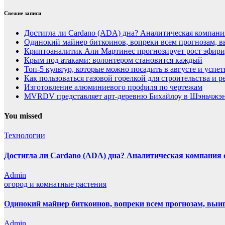
Свежие записи
Достигла ли Cardano (ADA) дна? Аналитическая компани
Одинокий майнер биткоинов, вопреки всем прогнозам, вы
Криптоаналитик Али Мартинес прогнозирует рост эфири
Крым под атаками: волонтером становится каждый
Топ-5 культур, которые можно посадить в августе и успет
Как пользоваться газовой горелкой для строительства и
Изготовление алюминиевого профиля по чертежам
MVRDV представляет арт-деревню Бихайлоу в Шэньчжэн
You missed
Технологии
Достигла ли Cardano (ADA) дна? Аналитическая компания 
Admin
огород и комнатные растения
Одинокий майнер биткоинов, вопреки всем прогнозам, выиг
Admin