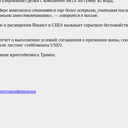
регулирования сделки с компанией MGX на сумму $2 млрд.
фере комплаенса становятся еще более острыми, учитывая после
нными инвесткомпаниями», — говорится в письме.
сти и расширения Binance в США вызывает серьезное беспокойст
 отчет о выполнении условий соглашения о признании вины, соо
 или листинг стейблкоина USD1.
ание криптобизнеса Трампа.
криптоконференции