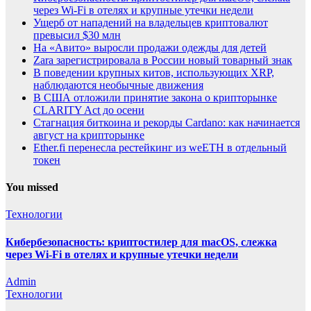
через Wi-Fi в отелях и крупные утечки недели
Ущерб от нападений на владельцев криптовалют
превысил $30 млн
На «Авито» выросли продажи одежды для детей
Zara зарегистрировала в России новый товарный знак
В поведении крупных китов, использующих XRP,
наблюдаются необычные движения
В США отложили принятие закона о крипторынке
CLARITY Act до осени
Стагнация биткоина и рекорды Cardano: как начинается
август на крипторынке
Ether.fi перенесла рестейкинг из weETH в отдельный
токен
You missed
Технологии
Кибербезопасность: криптостилер для macOS, слежка
через Wi-Fi в отелях и крупные утечки недели
Admin
Технологии