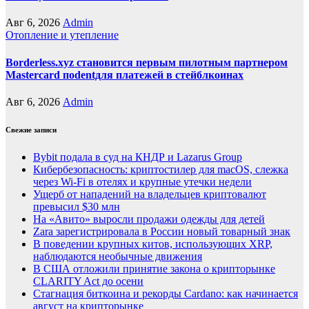
Авг 6, 2026
Admin
Отопление и утепление
Borderless.xyz становится первым пилотным партнером
Mastercard поdentдля платежей в стейблкоинах
Авг 6, 2026
Admin
Свежие записи
Bybit подала в суд на КНДР и Lazarus Group
Кибербезопасность: криптостилер для macOS, слежка
через Wi-Fi в отелях и крупные утечки недели
Ущерб от нападений на владельцев криптовалют
превысил $30 млн
На «Авито» выросли продажи одежды для детей
Zara зарегистрировала в России новый товарный знак
В поведении крупных китов, использующих XRP,
наблюдаются необычные движения
В США отложили принятие закона о крипторынке
CLARITY Act до осени
Стагнация биткоина и рекорды Cardano: как начинается
август на крипторынке