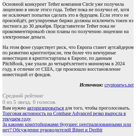
Основной конкурент Tether компания Circle уже получила
лицензию в июле этого года. Tether пока не получил её, хотя
не исключает попытки сделать это в будущем. Если этого не
произойдёт, регулируемые биржи должны исключить токен из
листинга до 30 декабря. Представители Tether пока не
прокомментировалb свои планы по получению лицензии на
электронные деньги.
На этом фоне существует риск, что Европа станет аутсайдером
по развитию криптоотрасли, тем более что венчурные
инвестиции в криптостартапы в Европе, по данным
PitchBook, уже упали до четырёхлетнего минимума в 2024
году, в отличие от США, где произошло восстановление
инвестиций от фондов.
Источник:
cryptonews.net
Средний рейтинг
0 из 5 звезд. 0 голосов.
Вам нужно
авторизироваться
для того, чтобы проголосовать.
Навигация
Торговая активность на Coinbase Advanced резко выросла в
текущем году
по
За какими криптобиржами будущее: централизованными или
записям
нет? Обсуждение руководителей Bitget и Deribit