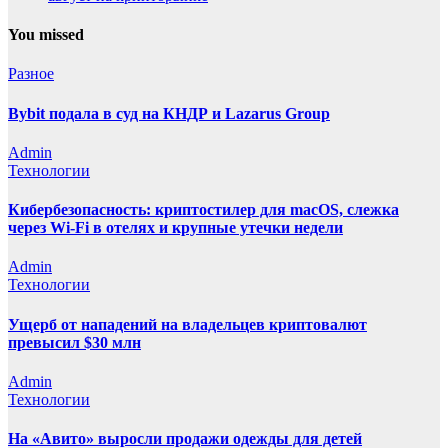
You missed
Разное
Bybit подала в суд на КНДР и Lazarus Group
Admin
Технологии
Кибербезопасность: криптостилер для macOS, слежка
через Wi-Fi в отелях и крупные утечки недели
Admin
Технологии
Ущерб от нападений на владельцев криптовалют
превысил $30 млн
Admin
Технологии
На «Авито» выросли продажи одежды для детей