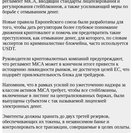
регламент MiCA, вводящий стандарты лицензирования и
регулирования стейблкоинов, а также усиливающий меры по
борьбе с отмыванием денег.
Новые правила Европейского союза были разработаны для
того, чтобы дать регуляторам более глубокое понимание
движения криптовалют и помочь им предотвратить такие
преступления, как отмывание денег, для которого, по словам
экспертов по криминалистике блокчейна, часто используется
USDT.
Руководители криптовалютных компаний предупреждают,
что регламент MiCA может в конечном итоге привести к
истощению ликвидности рынков, не достигнув целей ЕС, что
подорвёт привлекательность блока для трейдеров.
Напомним, что в рамках усилий по ужесточению надзора за
классом активов MiCA требует, чтобы все стейблкоины,
включенные в листинг на централизованных биржах, были
выпущены субъектом с так называемой лицензией
электронных денег.
Эмитенты должны хранить до двух третей резервов,
обеспечивающих их токены, в независимом банке и
контролировать все транзакции, совершаемые в целях оплаты.