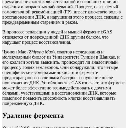
время деления клеток является одной из основных причин
старения и возрастных заболеваний. Процесс, называемый
гомологичной рекомбинацией (ГР), играет ключевую роль в
восстановлении ДНК, а нарушения этого процесса связаны с
преждевременным старением и раком.
В процессе репарации у людей и мышей фермент cGAS
отделяется от поврежденной ДНК другим белком, что
нарушает процесс восстановления.
Чжиюн Мао
(Zhiyong Mao
), соавтор исследования и
молекулярный биолог из Университета Тунцзи в Шанхае, и
его коллеги хотели выяснить, происходит ли аналогичный
процесс у голых землекопов. Они обнаружили, что четыре
специфические замены аминокислот в ферменте
предотвращают его слишком быстрое разрушение после
повреждения ДНК. Устойчивость cGAS означает, что фермент
может более эффективно взаимодействовать с другими
белками, участвующими в восстановлении ДНК, которые
помогают повысить способность клетки восстанавливать
поврежденную ДНК.
Удаление фермента
Когда cGAS был удален из клеток животного с помощью