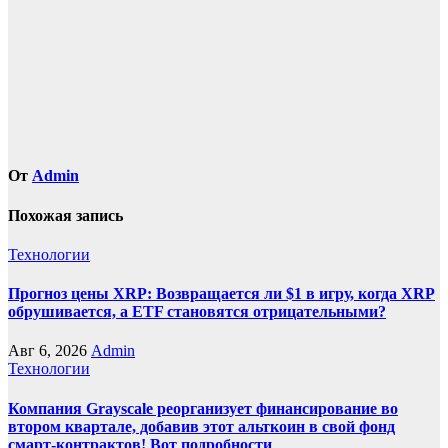
От
Admin
Похожая запись
Технологии
Прогноз цены XRP: Возвращается ли $1 в игру, когда XRP
обрушивается, а ETF становятся отрицательными?
Авг 6, 2026
Admin
Технологии
Компания Grayscale реорганизует финансирование во
втором квартале, добавив этот альткоин в свой фонд
смарт-контрактов! Вот подробности