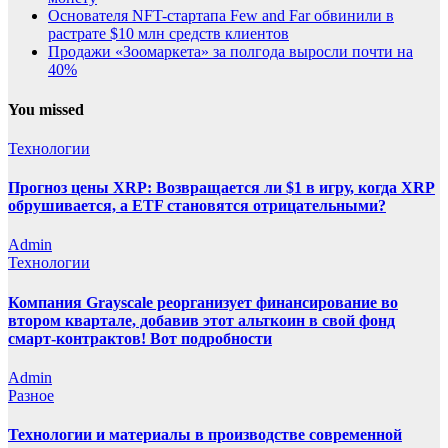
Основателя NFT-стартапа Few and Far обвинили в
растрате $10 млн средств клиентов
Продажи «Зоомаркета» за полгода выросли почти на
40%
You missed
Технологии
Прогноз цены XRP: Возвращается ли $1 в игру, когда XRP
обрушивается, а ETF становятся отрицательными?
Admin
Технологии
Компания Grayscale реорганизует финансирование во
втором квартале, добавив этот альткоин в свой фонд
смарт-контрактов! Вот подробности
Admin
Разное
Технологии и материалы в производстве современной