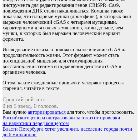
инструмента для редактирования генов CRISPR–Cas9,
повреждения ДНК стали накапливаться. Команда также
показала, что плодовые мушки (дрозофилы), в которых был
выражен человеческий cGAS с четырьмя мутациями,
характерными для голых землекопов, жили дольше, чем
мушки, в которых был выражен человеческий вариант
фермента.
Исследование показало положительное влияние cGAS на
продолжительность жизни. Этот фермент может стать
потенциальной мишенью для стимулирования
восстановления генома и подавления действия cGAS в
организме человека.
О том, какие ежедневные привычки ускоряют процессы
старения, читайте в тексте.
Средний рейтинг
0 из 5 звезд. 0 голосов.
Вам нужно
авторизироваться
для того, чтобы проголосовать.
Навигация
Российского рэпера оштрафовали за отказ от проверки
на наркотики перед концертом
по
Власти Петербурга хотят увеличить население города почти
записям
до 6 миллионов