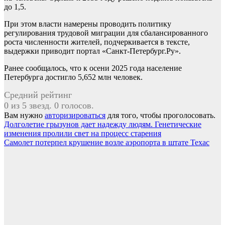
до 1,5.
При этом власти намерены проводить политику
регулирования трудовой миграции для сбалансированного
роста численности жителей, подчеркивается в тексте,
выдержки приводит портал «Санкт-Петербург.Ру».
Ранее сообщалось, что к осени 2025 года население
Петербурга достигло 5,652 млн человек.
Средний рейтинг
0 из 5 звезд. 0 голосов.
Вам нужно
авторизироваться
для того, чтобы проголосовать.
Навигация
Долголетие грызунов дает надежду людям. Генетические
изменения пролили свет на процесс старения
по
Самолет потерпел крушение возле аэропорта в штате Техас
записям