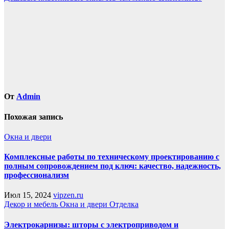
по
записям
От
Admin
Похожая запись
Окна и двери
Комплексные работы по техническому проектированию с
полным сопровождением под ключ: качество, надежность,
профессионализм
Июл 15, 2024
vipzen.ru
Декор и мебель
Окна и двери
Отделка
Электрокарнизы: шторы с электроприводом и