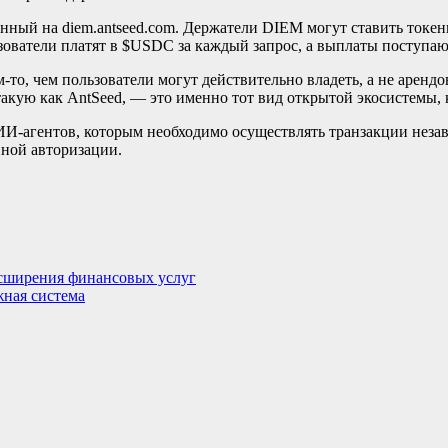
ный на diem.antseed.com. Держатели DIEM могут ставить токен
зователи платят в $USDC за каждый запрос, а выплаты поступаю
то, чем пользователи могут действительно владеть, а не арендов
й, такую как AntSeed, — это именно тот вид открытой экосистем
И-агентов, которым необходимо осуществлять транзакции незави
нной авторизации.
асширения финансовых услуг
жная система