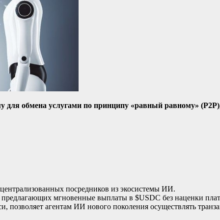
 для обмена услугами по принципу «равный равному» (P2P),
ь централизованных посредников из экосистемы ИИ.
.ai, предлагающих мгновенные выплаты в $USDC без наценки пла
си, позволяет агентам ИИ нового поколения осуществлять транз