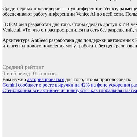
Среди первых провайдеров — пул инференции Venice, размещен
обеспечивают работу инференции Venice AI по всей сети. Поль
«DIEM был разработан для того, чтобы сделать доступ к ИИ чем-
Venice.ai. «То, что он распространился на сеть без разрешени
Архитектура AntSeed разработана для поддержки автономных И
что агенты нового поколения могут работать без централизова
Средний рейтинг
0 из 5 звезд. 0 голосов.
Вам нужно
авторизироваться
для того, чтобы проголосовать.
Навигация
Gemini сообщает о росте выручки на 42% на фоне ускорения р
Стейблкоины всё активнее используются как глобальная платё
по
записям