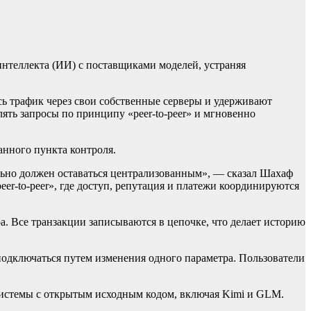
интеллекта (ИИ) с поставщиками моделей, устраняя
сь трафик через свои собственные серверы и удерживают
ять запросы по принципу «peer-to-peer» и мгновенно
анного пункта контроля.
льно должен оставаться централизованным», — сказал Шахаф
er-to-peer», где доступ, репутация и платежи координируются
ра. Все транзакции записываются в цепочке, что делает историю
, подключаться путем изменения одного параметра. Пользователи
 системы с открытым исходным кодом, включая Kimi и GLM.