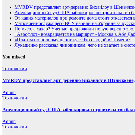
MVRDV представляет арт-деревню Бихайлоу в Шэньчжэн
Апелляционный суд США заблокировал строительство бал
От каких материалов при ремонте дома стоит отказаться 
Мать военнослужащего ВСУ избили на Украине за русск
Не мясо, а сахар? Ученые предложили новую версию эво
«Аэрофлот» возвращается на маршрут «Москва в Абу-Да
«Платим по полному ценнику»: Что с водой в Тюмени?
Лукашенко рассказал чиновникам, чего не хватает в сист
You missed
Технологии
MVRDV представляет арт-деревню Бихайлоу в Шэньчжэне,
Admin
Технологии
Апелляционный суд США заблокировал строительство бальн
Admin
Технологии