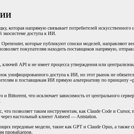
к ИИ
дку, которая напрямую связывает потребителей искусственного 
 экосистеме доступа к ИИ.
 Openrouter, которые публикуют списки моделей, направляют ве
позволяет покупателям находить поставщиков напрямую, отправл
, ключей API и не имеет процесса утверждения или централизов
нок унифицированного доступа к ИИ, но этот рынок не обязате
бителям и поставщикам ИИ прямую альтернативу по принципу «pe
о и Bittorrent, что исключает зависимость от центрального серве
.
c, что позволяет таким инструментам, как Claude Code и Cursor
через настольный клиент Antseed — Antstation.
ающих передовые модели, такие как GPT и Claude Opus, а также
ам провайдеров.