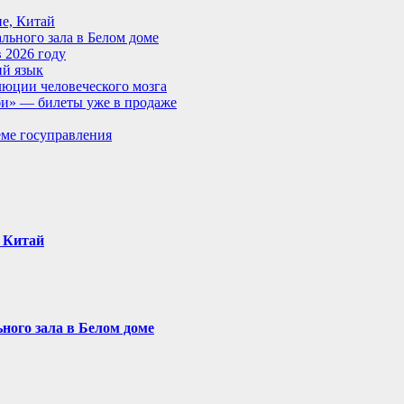
е, Китай
ьного зала в Белом доме
в 2026 году
ий язык
люции человеческого мозга
би» — билеты уже в продаже
еме госуправления
 Китай
ого зала в Белом доме