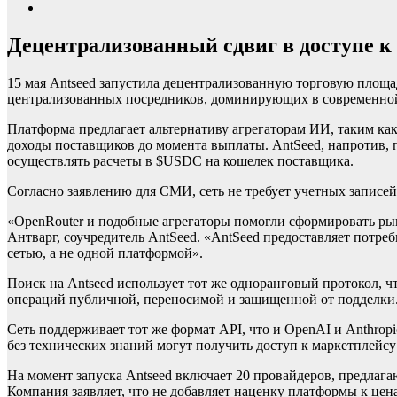
Децентрализованный сдвиг в доступе 
15 мая Antseed запустила децентрализованную торговую площа
централизованных посредников, доминирующих в современной
Платформа предлагает альтернативу агрегаторам ИИ, таким как
доходы поставщиков до момента выплаты. AntSeed, напротив, 
осуществлять расчеты в $USDC на кошелек поставщика.
Согласно заявлению для СМИ, сеть не требует учетных записей
«OpenRouter и подобные агрегаторы помогли сформировать ры
Антварг, соучредитель AntSeed. «AntSeed предоставляет потре
сетью, а не одной платформой».
Поиск на Antseed использует тот же одноранговый протокол, чт
операций публичной, переносимой и защищенной от подделки
Сеть поддерживает тот же формат API, что и OpenAI и Anthropi
без технических знаний могут получить доступ к маркетплейсу 
На момент запуска Antseed включает 20 провайдеров, предлаг
Компания заявляет, что не добавляет наценку платформы к цен