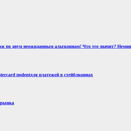
ирж по двум неожиданным альткоинам! Что это значит? Нем
tercard поdentдля платежей в стейблкоинах
орынка