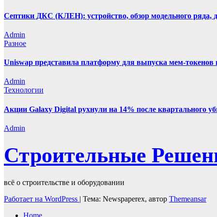
Септики ДКС (КЛЕН): устройство, обзор модельного ряда, д
Admin
Разное
Uniswap представила платформу для выпуска мем-токенов 
Admin
Технологии
Акции Galaxy Digital рухнули на 14% после квартального у
Admin
Строительные Решен
всё о строительстве и оборудовании
Работает на WordPress
|
Тема: Newspaperex, автор
Themeansar
Home