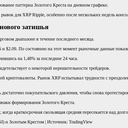
вание паттерна Золотого Креста на дневном графике.
 рывок для XRP Ripple, особенно после нескольких недель конс
енового затишья
орговом диапазоне в течение последнего месяца.
 и $2.09. По состоянию на этот момент рыночные данные показ
чившись на 1,48% за последние 24 часа.
видетельствует о некоторой нерешительности трейдеров.
й криптовалюты. Рынок XRP испытывал трудности с преодолени
достаточно покупательского давления, чтобы снова протестиров
знаки формирования Золотого Креста.
 когда краткосрочная скользящая средняя пересекается над долг
) и Золотым Крестом | Источник: TradingView