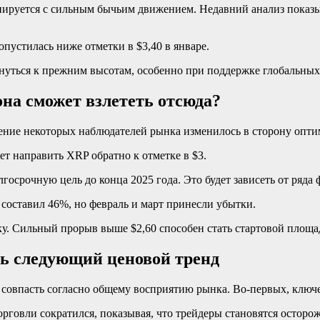
циируется с сильным бычьим движением. Недавний анализ показыв
пустилась ниже отметки в $3,40 в январе.
нуться к прежним высотам, особенно при поддержке глобальных
на сможет взлететь отсюда?
ение некоторых наблюдателей рынка изменилось в сторону опти
 направить XRP обратно к отметке в $3.
лгосрочную цель до конца 2025 года. Это будет зависеть от ряд
 составил 46%, но февраль и март принесли убытки.
ку. Сильный прорыв выше $2,60 способен стать стартовой площ
ть следующий ценовой тренд
 совпасть согласно общему восприятию рынка. Во-первых, ключ
говли сократился, показывая, что трейдеры становятся осторож