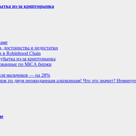
бытка из-за крипторынка
даме
, достоинства и недостатки
 в Robinhood Chain
 убытка из-за крипторынка
рованные по MiCA биржи
для мальчиков — на 28%
 бирж по двум неожиданным альткоинам! Что это значит? Немину
ме