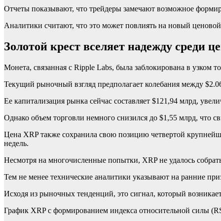
Отчеты показывают, что трейдеры замечают возможное формиро
Аналитики считают, что это может повлиять на новый ценовой
Золотой крест вселяет надежду среди ц
Монета, связанная с Ripple Labs, была заблокирована в узком т
Текущий рыночный взгляд предполагает колебания между $2.06
Ее капитализация рынка сейчас составляет $121,94 млрд, увели
Однако объем торговли немного снизился до $1,55 млрд, что с
Цена XRP также сохранила свою позицию четвертой крупнейше
недель.
Несмотря на многочисленные попытки, XRP не удалось собрать 
Тем не менее технические аналитики указывают на ранние при
Исходя из рыночных тенденций, это сигнал, который возникает,
График XRP c формированием индекса относительной силы (RSI