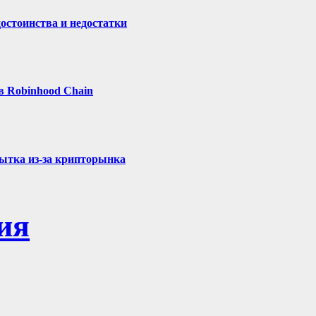
остоинства и недостатки
в Robinhood Chain
бытка из-за крипторынка
ия