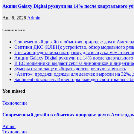
Акции Galaxy Digital рухнули на 14% после квартального у
Авг 6, 2026
Admin
Свежие записи
Современный дизайн в объятиях природы: дом в Амстер
Септики ДКС (КЛЕН): устройство, обзор модельного ряда
Uniswap представила платформу для выпуска мем-токенов
Акции Galaxy Digital рухнули на 14% после квартального
В ЕС мошенники выдают себя за чиновников и лицензи
Зумеры стали чаще выбирать долгосрочную занятость
«Авито»: продажи одежды для девочек выросли на 32%, 
Santiment объявляет: Инвесторы выводят свои токены с
You missed
Технологии
Современный дизайн в объятиях природы: дом в Амстерда
Admin
Технологии