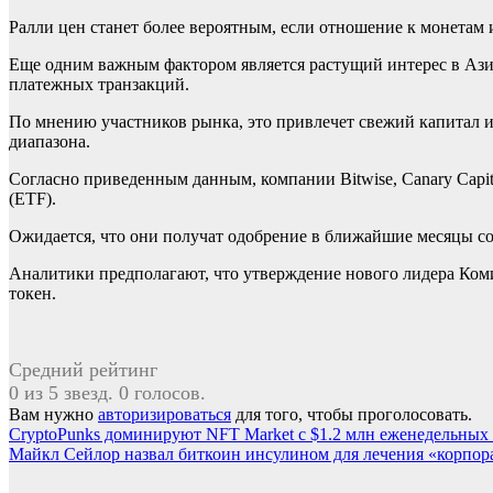
Ралли цен станет более вероятным, если отношение к монетам 
Еще одним важным фактором является растущий интерес в Азии
платежных транзакций.
По мнению участников рынка, это привлечет свежий капитал и
диапазона.
Согласно приведенным данным, компании Bitwise, Canary Capital
(ETF).
Ожидается, что они получат одобрение в ближайшие месяцы с
Аналитики предполагают, что утверждение нового лидера Ком
токен.
Средний рейтинг
0 из 5 звезд. 0 голосов.
Вам нужно
авторизироваться
для того, чтобы проголосовать.
Навигация
CryptoPunks доминируют NFT Market с $1.2 млн еженедельных
Майкл Сейлор назвал биткоин инсулином для лечения «корпор
по