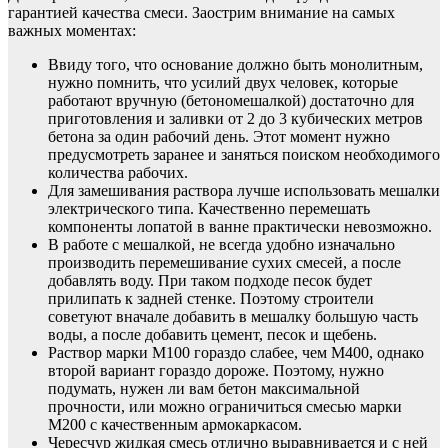
гарантией качества смеси. Заострим внимание на самых
важных моментах:
Ввиду того, что основание должно быть монолитным,
нужно помнить, что усилий двух человек, которые
работают вручную (бетономешалкой) достаточно для
приготовления и заливки от 2 до 3 кубических метров
бетона за один рабочий день. Этот момент нужно
предусмотреть заранее и заняться поиском необходимого
количества рабочих.
Для замешивания раствора лучше использовать мешалки
электрического типа. Качественно перемешать
компоненты лопатой в ванне практически невозможно.
В работе с мешалкой, не всегда удобно изначально
производить перемешивание сухих смесей, а после
добавлять воду. При таком подходе песок будет
прилипать к задней стенке. Поэтому строители
советуют вначале добавить в мешалку большую часть
воды, а после добавить цемент, песок и щебень.
Раствор марки М100 гораздо слабее, чем М400, однако
второй вариант гораздо дороже. Поэтому, нужно
подумать, нужен ли вам бетон максимальной
прочности, или можно ограничиться смесью марки
М200 с качественным армокаркасом.
Чересчур жидкая смесь отлично выравнивается и с ней