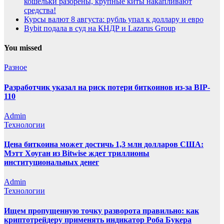
кошельки разорены, крупные киты накапливают
средства!
Курсы валют 8 августа: рубль упал к доллару и евро
Bybit подала в суд на КНДР и Lazarus Group
You missed
Разное
Разработчик указал на риск потери биткоинов из-за BIP-
110
Admin
Технологии
Цена биткоина может достичь 1,3 млн долларов США:
Мэтт Хоуган из Bitwise ждет триллионы
институциональных денег
Admin
Технологии
Ищем пропущенную точку разворота правильно: как
криптотрейдеру применять индикатор Роба Букера