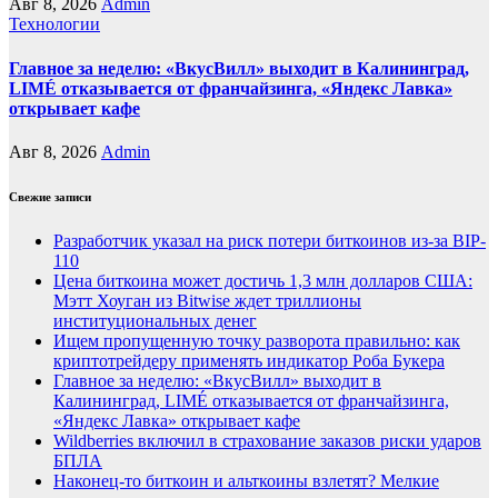
Авг 8, 2026
Admin
Технологии
Главное за неделю: «ВкусВилл» выходит в Калининград,
LIMÉ отказывается от франчайзинга, «Яндекс Лавка»
открывает кафе
Авг 8, 2026
Admin
Свежие записи
Разработчик указал на риск потери биткоинов из-за BIP-
110
Цена биткоина может достичь 1,3 млн долларов США:
Мэтт Хоуган из Bitwise ждет триллионы
институциональных денег
Ищем пропущенную точку разворота правильно: как
криптотрейдеру применять индикатор Роба Букера
Главное за неделю: «ВкусВилл» выходит в
Калининград, LIMÉ отказывается от франчайзинга,
«Яндекс Лавка» открывает кафе
Wildberries включил в страхование заказов риски ударов
БПЛА
Наконец-то биткоин и альткоины взлетят? Мелкие