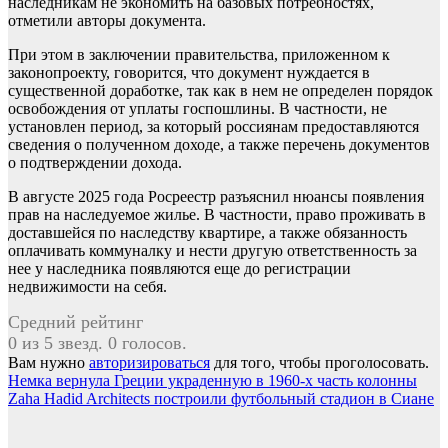
наследникам не экономить на базовых потребностях,
отметили авторы документа.
При этом в заключении правительства, приложенном к
законопроекту, говорится, что документ нуждается в
существенной доработке, так как в нем не определен порядок
освобождения от уплаты госпошлины. В частности, не
установлен период, за который россиянам предоставляются
сведения о полученном доходе, а также перечень документов
о подтверждении дохода.
В августе 2025 года Росреестр разъяснил нюансы появления
прав на наследуемое жилье. В частности, право проживать в
доставшейся по наследству квартире, а также обязанность
оплачивать коммуналку и нести другую ответственность за
нее у наследника появляются еще до регистрации
недвижимости на себя.
Средний рейтинг
0 из 5 звезд. 0 голосов.
Вам нужно
авторизироваться
для того, чтобы проголосовать.
Навигация
Немка вернула Греции украденную в 1960-х часть колонны
Zaha Hadid Architects построили футбольный стадион в Сиане
по
записям