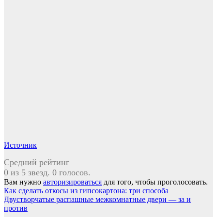
Источник
Средний рейтинг
0 из 5 звезд. 0 голосов.
Вам нужно
авторизироваться
для того, чтобы проголосовать.
Навигация
Как сделать откосы из гипсокартона: три способа
Двустворчатые распашные межкомнатные двери — за и
по
против