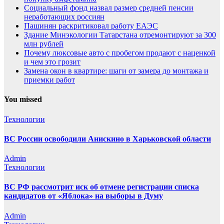
Социальный фонд назвал размер средней пенсии
неработающих россиян
Пашинян раскритиковал работу ЕАЭС
Здание Минэкологии Татарстана отремонтируют за 300
млн рублей
Почему люксовые авто с пробегом продают с наценкой
и чем это грозит
Замена окон в квартире: шаги от замера до монтажа и
приемки работ
You missed
Технологии
ВС России освободили Анискино в Харьковской области
Admin
Технологии
ВС РФ рассмотрит иск об отмене регистрации списка
кандидатов от «Яблока» на выборы в Думу
Admin