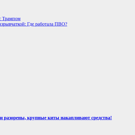
с Трампом
взрывчаткой: Где работала ПВО?
и разорены, крупные киты накапливают средства!