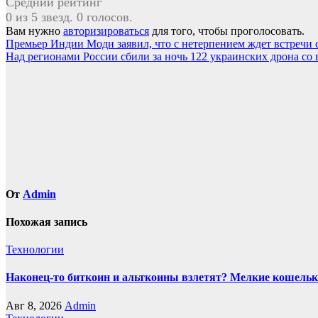
Средний рейтинг
0 из 5 звезд. 0 голосов.
Вам нужно
авторизироваться
для того, чтобы проголосовать.
Навигация
Премьер Индии Моди заявил, что с нетерпением ждет встречи 
Над регионами России сбили за ночь 122 украинских дрона со 
по
записям
От
Admin
Похожая запись
Технологии
Наконец-то биткоин и альткоины взлетят? Мелкие кошельк
Авг 8, 2026
Admin