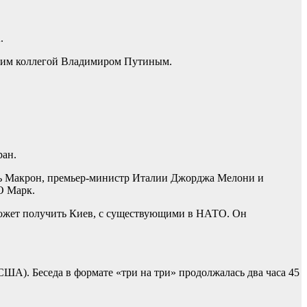
.
йским коллегой Владимиром Путиным.
ран.
ль Макрон, премьер-министр Италии Джорджа Мелони и
О Марк.
 может получить Киев, с существующими в НАТО. Он
ША). Беседа в формате «три на три» продолжалась два часа 45