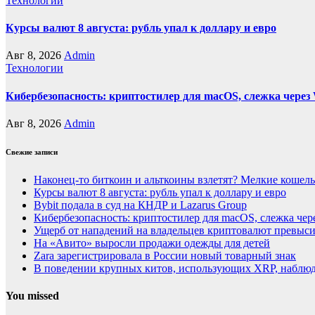
Технологии
Курсы валют 8 августа: рубль упал к доллару и евро
Авг 8, 2026
Admin
Технологии
Кибербезопасность: криптостилер для macOS, слежка через 
Авг 8, 2026
Admin
Свежие записи
Наконец-то биткоин и альткоины взлетят? Мелкие кошел
Курсы валют 8 августа: рубль упал к доллару и евро
Bybit подала в суд на КНДР и Lazarus Group
Кибербезопасность: криптостилер для macOS, слежка чере
Ущерб от нападений на владельцев криптовалют превыси
На «Авито» выросли продажи одежды для детей
Zara зарегистрировала в России новый товарный знак
В поведении крупных китов, использующих XRP, наблю
You missed