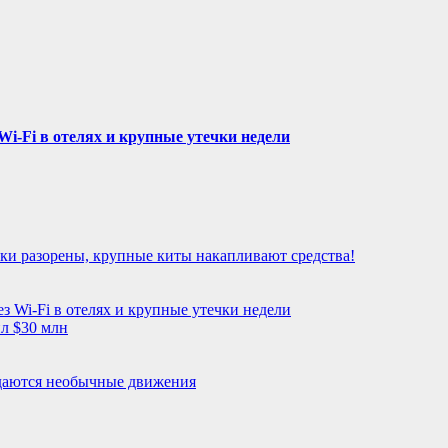
Wi-Fi в отелях и крупные утечки недели
ьки разорены, крупные киты накапливают средства!
з Wi-Fi в отелях и крупные утечки недели
л $30 млн
даются необычные движения