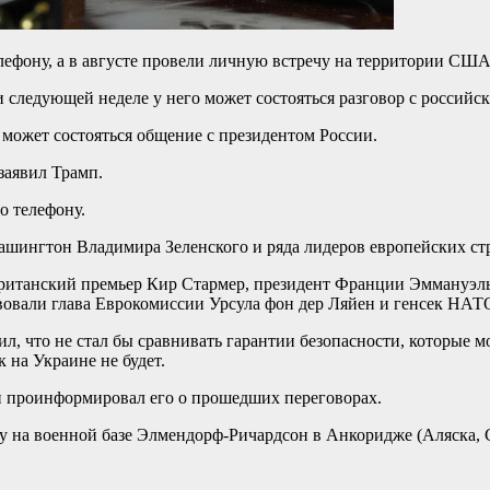
ефону, а в августе провели личную встречу на территории США
и следующей неделе у него может состояться разговор с росси
о может состояться общение с президентом России.
заявил Трамп.
о телефону.
Вашингтон Владимира Зеленского и ряда лидеров европейских ст
британский премьер Кир Стармер, президент Франции Эммануэ
вовали глава Еврокомиссии Урсула фон дер Ляйен и генсек НАТ
ил, что не стал бы сравнивать гарантии безопасности, которые
 на Украине не будет.
 и проинформировал его о прошедших переговорах.
у на военной базе Элмендорф-Ричардсон в Анкоридже (Аляска, С