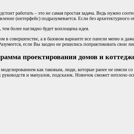
дстоит работать – это не самая простая задача. Ведь нужно соот
вление (интерфейс) подразумевается. Если без архитектурного о
тем более наглядно будет воплощена идея.
в совершенстве, а в базовом варианте все панели меню и даже п
Разумеется, если Вы заодно не решились попрактиковать свои л
грамма проектирования домов и коттедж
 моделированием как таковым, люди, которые ранее не имели со с
х руководств и мануалов, подсказок. Новичок сможет неплохо о