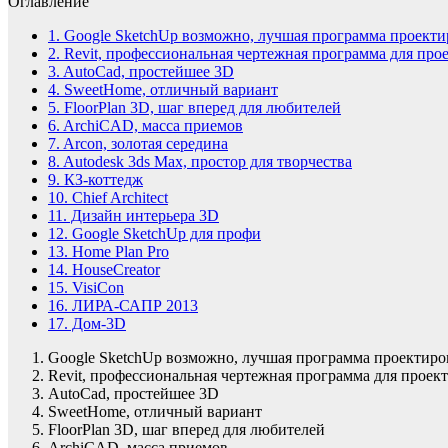
Оглавление
1.
Google SketchUp возможно, лучшая программа проекти
2.
Revit, профессиональная чертежная программа для про
3.
AutoCad, простейшее 3D
4.
SweetHome, отличный вариант
5.
FloorPlan 3D, шаг вперед для любителей
6.
ArchiCAD, масса приемов
7.
Arcon, золотая середина
8.
Autodesk 3ds Max, простор для творчества
9.
КЗ-коттедж
10.
Chief Architect
11.
Дизайн интерьера 3D
12.
Google SketchUp для профи
13.
Home Plan Pro
14.
HouseCreator
15.
VisiCon
16.
ЛИРА-САПР 2013
17.
Дом-3D
Google SketchUp возможно, лучшая программа проектиро
Revit, профессиональная чертежная программа для проек
AutoCad, простейшее 3D
SweetHome, отличный вариант
FloorPlan 3D, шаг вперед для любителей
ArchiCAD, масса приемов