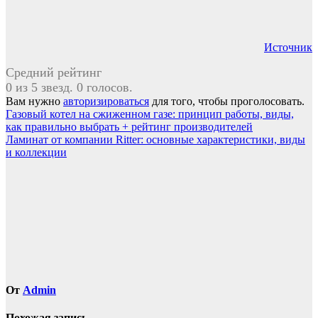
Источник
Средний рейтинг
0 из 5 звезд. 0 голосов.
Вам нужно
авторизироваться
для того, чтобы проголосовать.
Навигация
Газовый котел на сжиженном газе: принцип работы, виды,
как правильно выбрать + рейтинг производителей
по
Ламинат от компании Ritter: основные характеристики, виды
записям
и коллекции
От
Admin
Похожая запись