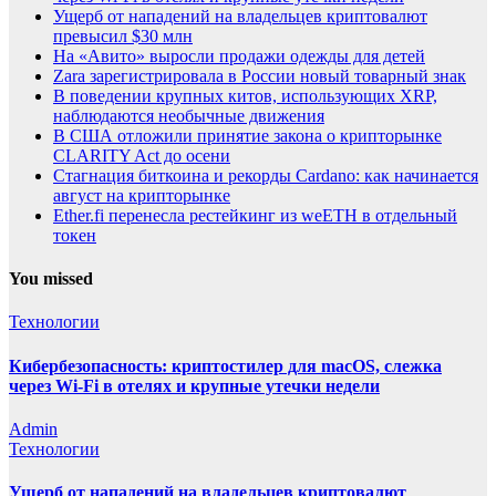
Ущерб от нападений на владельцев криптовалют
превысил $30 млн
На «Авито» выросли продажи одежды для детей
Zara зарегистрировала в России новый товарный знак
В поведении крупных китов, использующих XRP,
наблюдаются необычные движения
В США отложили принятие закона о крипторынке
CLARITY Act до осени
Стагнация биткоина и рекорды Cardano: как начинается
август на крипторынке
Ether.fi перенесла рестейкинг из weETH в отдельный
токен
You missed
Технологии
Кибербезопасность: криптостилер для macOS, слежка
через Wi-Fi в отелях и крупные утечки недели
Admin
Технологии
Ущерб от нападений на владельцев криптовалют