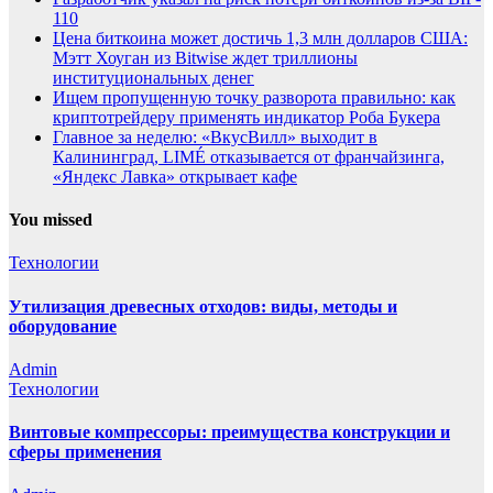
110
Цена биткоина может достичь 1,3 млн долларов США:
Мэтт Хоуган из Bitwise ждет триллионы
институциональных денег
Ищем пропущенную точку разворота правильно: как
криптотрейдеру применять индикатор Роба Букера
Главное за неделю: «ВкусВилл» выходит в
Калининград, LIMÉ отказывается от франчайзинга,
«Яндекс Лавка» открывает кафе
You missed
Технологии
Утилизация древесных отходов: виды, методы и
оборудование
Admin
Технологии
Винтовые компрессоры: преимущества конструкции и
сферы применения