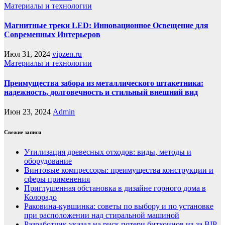
Материалы и технологии
Магнитные треки LED: Инновационное Освещение для
Современных Интерьеров
Июл 31, 2024
vipzen.ru
Материалы и технологии
Преимущества забора из металлического штакетника:
надежность, долговечность и стильный внешний вид
Июн 23, 2024
Admin
Свежие записи
Утилизация древесных отходов: виды, методы и
оборудование
Винтовые компрессоры: преимущества конструкции и
сферы применения
Приглушенная обстановка в дизайне горного дома в
Колорадо
Раковина-кувшинка: советы по выбору и по установке
при расположении над стиральной машиной
Разработчик указал на риск потери биткоинов из-за BIP-