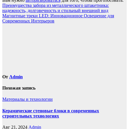
Вам нужно
авторизироваться
для того, чтобы проголосовать.
Навигация
Преимущества забора из металлического штакетника:
надежность, долговечность и стильный внешний вид
по
Магнитные треки LED: Инновационное Освещение для
записям
Современных Интерьеров
От
Admin
Похожая запись
Материалы и технологии
Керамические стеновые блоки в современных
строительных технологиях
Авг 21, 2024
Admin