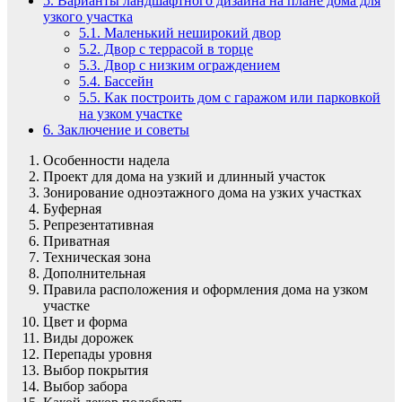
5.
Варианты ландшафтного дизайна на плане дома для
узкого участка
5.1.
Маленький неширокий двор
5.2.
Двор с террасой в торце
5.3.
Двор с низким ограждением
5.4.
Бассейн
5.5.
Как построить дом с гаражом или парковкой
на узком участке
6.
Заключение и советы
Особенности надела
Проект для дома на узкий и длинный участок
Зонирование одноэтажного дома на узких участках
Буферная
Репрезентативная
Приватная
Техническая зона
Дополнительная
Правила расположения и оформления дома на узком
участке
Цвет и форма
Виды дорожек
Перепады уровня
Выбор покрытия
Выбор забора