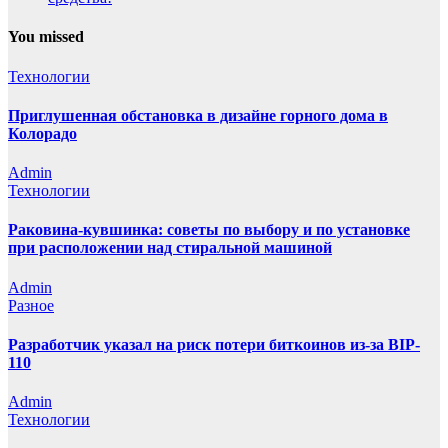
You missed
Технологии
Приглушенная обстановка в дизайне горного дома в
Колорадо
Admin
Технологии
Раковина-кувшинка: советы по выбору и по установке
при расположении над стиральной машиной
Admin
Разное
Разработчик указал на риск потери биткоинов из-за BIP-
110
Admin
Технологии