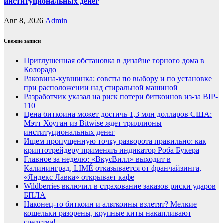
институциональных денег
Авг 8, 2026
Admin
Свежие записи
Приглушенная обстановка в дизайне горного дома в
Колорадо
Раковина-кувшинка: советы по выбору и по установке
при расположении над стиральной машиной
Разработчик указал на риск потери биткоинов из-за BIP-
110
Цена биткоина может достичь 1,3 млн долларов США:
Мэтт Хоуган из Bitwise ждет триллионы
институциональных денег
Ищем пропущенную точку разворота правильно: как
криптотрейдеру применять индикатор Роба Букера
Главное за неделю: «ВкусВилл» выходит в
Калининград, LIMÉ отказывается от франчайзинга,
«Яндекс Лавка» открывает кафе
Wildberries включил в страхование заказов риски ударов
БПЛА
Наконец-то биткоин и альткоины взлетят? Мелкие
кошельки разорены, крупные киты накапливают
средства!