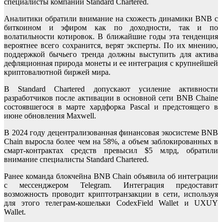
специалисты компании Standard Chartered.
Аналитики обратили внимание на схожесть динамики BNB с
биткоином и эфиром как по доходности, так и по
волатильности котировок. В ближайшие годы эта тенденция
вероятнее всего сохранится, верят эксперты. По их мнению,
поддержкой бычьего тренда должны выступить для актива
дефляционная природа монеты и ее интеграция с крупнейшей
криптовалютной биржей мира.
В Standard Chartered допускают усиление активности
разработчиков после активации в основной сети BNB Chaine
состоявшегося в марте хардфорка Pascal и предстоящего в
июне обновления Maxwell.
В 2024 году децентрализованная финансовая экосистеме BNB
Chain выросла более чем на 58%, а объем заблокированных в
смарт-контрактах средств превысил $5 млрд, обратили
внимание специалисты Standard Chartered.
Ранее команда блокчейна BNB Chain объявила об интеграции
с мессенджером Telegram. Интеграция предоставит
возможность проводит криптотранзакции в сети, используя
для этого телеграм-кошельки CodexField Wallet и UXUY
Wallet.