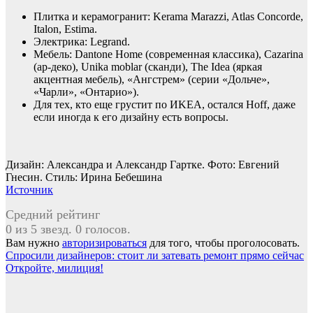
Плитка и керамогранит: Kerama Marazzi, Atlas Concorde,
Italon, Estima.
Электрика: Legrand.
Мебель: Dantone Home (современная классика), Cazarina
(ар-деко), Unika moblar (сканди), The Idea (яркая
акцентная мебель), «Ангстрем» (серии «Дольче»,
«Чарли», «Онтарио»).
Для тех, кто еще грустит по ИKEA, остался Hoff, даже
если иногда к его дизайну есть вопросы.
Дизайн: Александра и Александр Гартке. Фото: Евгений
Гнесин. Стиль: Ирина Бебешина
Источник
Средний рейтинг
0 из 5 звезд. 0 голосов.
Вам нужно
авторизироваться
для того, чтобы проголосовать.
Навигация
Спросили дизайнеров: стоит ли затевать ремонт прямо сейчас
Откройте, милиция!
по
записям