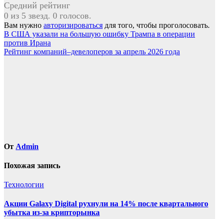
Средний рейтинг
0 из 5 звезд. 0 голосов.
Вам нужно
авторизироваться
для того, чтобы проголосовать.
Навигация
В США указали на большую ошибку Трампа в операции
против Ирана
по
Рейтинг компаний–девелоперов за апрель 2026 года
записям
От
Admin
Похожая запись
Технологии
Акции Galaxy Digital рухнули на 14% после квартального
убытка из-за крипторынка