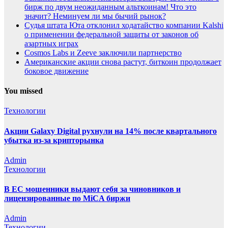
бирж по двум неожиданным альткоинам! Что это
значит? Неминуем ли мы бычий рынок?
Судья штата Юта отклонил ходатайство компании Kalshi
о применении федеральной защиты от законов об
азартных играх
Cosmos Labs и Zeeve заключили партнерство
Американские акции снова растут, биткоин продолжает
боковое движение
You missed
Технологии
Акции Galaxy Digital рухнули на 14% после квартального
убытка из-за крипторынка
Admin
Технологии
В ЕС мошенники выдают себя за чиновников и
лицензированные по MiCA биржи
Admin
Технологии