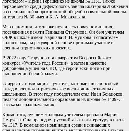
логопедом – Ирина Геращенко из школы № 1151. Также
первое место среди дефектологов заняла Екатерина Любкевич
из специальной коррекционной общеобразовательной школы-
интерната № 30 имени К. А. Микаэльяна.
Мэр напомнил, что также появилась новая номинация,
посвященная памяти Геннадия Старунова. Он был учителем
ОБЖ в школе имени маршала В. И. Чуйкова и спасателем-
волонтером, на регулярной основе принимал участие в
военно-патриотических проектах.
В 2022 году Старунов стал лауреатом Всероссийского
конкурса «Учитель года России», а затем в качестве
добровольца ушел на СВО, где героически погиб при
выполнении боевой задачи.
«Лауреаты номинации – учителя, которые внесли особый
вклад в военно-патриотическое воспитание столичных
школьников. В этом году победителем стал Иван Бондюков,
педагог дополнительного образования из школы № 1409», –
рассказал градоначальник.
Кроме того, лучшим молодым учителем признана Мария
Петряева. Она преподает русский язык и литературу в школе
№ 1317. В командной номинации среди начинающих
специалистов победили учитель английского языка Татьяна