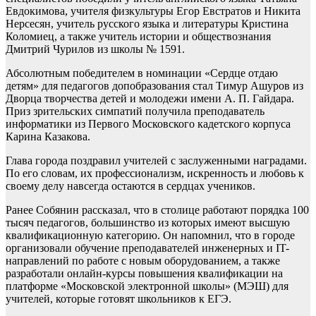
Евдокимова, учителя физкультуры Егор Евстратов и Никита
Нерсесян, учитель русского языка и литературы Кристина
Коломиец, а также учитель истории и обществознания
Дмитрий Чурилов из школы № 1591.
Абсолютным победителем в номинации «Сердце отдаю
детям» для педагогов допобразования стал Тимур Ашуров из
Дворца творчества детей и молодежи имени А. П. Гайдара.
Приз зрительских симпатий получила преподаватель
информатики из Первого Московского кадетского корпуса
Карина Казакова.
Глава города поздравил учителей с заслуженными наградами.
По его словам, их профессионализм, искренность и любовь к
своему делу навсегда остаются в сердцах учеников.
Ранее Собянин рассказал, что в столице работают порядка 100
тысяч педагогов, большинство из которых имеют высшую
квалификационную категорию. Он напомнил, что в городе
организовали обучение преподавателей инженерных и IT-
направлений по работе с новым оборудованием, а также
разработали онлайн-курсы повышения квалификации на
платформе «Московской электронной школы» (МЭШ) для
учителей, которые готовят школьников к ЕГЭ.