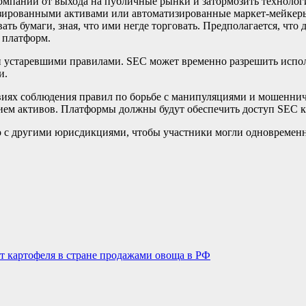
омпании от выхода на публичные рынки и затормозить технологи
енизированными активами или автоматизированные маркет-мейке
ть бумаги, зная, что ими негде торговать. Предполагается, что
 платформ.
ии устаревшими правилами. SEC может временно разрешить испо
и.
овиях соблюдения правил по борьбе с манипуляциями и мошеннич
ием активов. Платформы должны будут обеспечить доступ SEC к
 с другими юрисдикциями, чтобы участники могли одновременно
 картофеля в стране продажами овоща в РФ