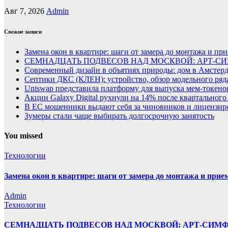
Авг 7, 2026
Admin
Свежие записи
Замена окон в квартире: шаги от замера до монтажа и пр
СЕМНАДЦАТЬ ПОДВЕСОВ НАД МОСКВОЙ: АРТ-СИ
Современный дизайн в объятиях природы: дом в Амстер
Септики ДКС (КЛЕН): устройство, обзор модельного ряда
Uniswap представила платформу для выпуска мем-токенов
Акции Galaxy Digital рухнули на 14% после квартального
В ЕС мошенники выдают себя за чиновников и лицензи
Зумеры стали чаще выбирать долгосрочную занятость
You missed
Технологии
Замена окон в квартире: шаги от замера до монтажа и прие
Admin
Технологии
СЕМНАДЦАТЬ ПОДВЕСОВ НАД МОСКВОЙ: АРТ-СИМ