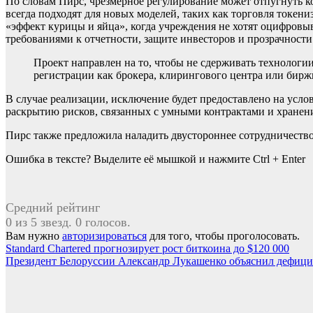
По словам Пирс, чрезмерное регулирование может отпугнуть к
всегда подходят для новых моделей, таких как торговля ток
«эффект курицы и яйца», когда учреждения не хотят оцифровыва
требованиями к отчетности, защите инвесторов и прозрачности
Проект направлен на то, чтобы не сдерживать технолог
регистрации как брокера, клирингового центра или бирж
В случае реализации, исключение будет предоставлено на усл
раскрытию рисков, связанных с умными контрактами и хранен
Пирс также предложила наладить двустороннее сотрудничество
Ошибка в тексте? Выделите её мышкой и нажмите Ctrl + Enter
Средний рейтинг
0 из 5 звезд. 0 голосов.
Вам нужно
авторизироваться
для того, чтобы проголосовать.
Навигация
Standard Chartered прогнозирует рост биткоина до $120 000
Президент Белоруссии Александр Лукашенко объяснил дефицит
по
записям