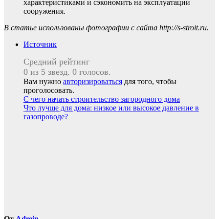
характеристиками и сэкономить на эксплуатации
сооружения.
В статье использованы фотографии с сайта
http://s-stroit.ru
.
Источник
Средний рейтинг
0 из 5 звезд. 0 голосов.
Вам нужно
авторизироваться
для того, чтобы
проголосовать.
Навигация
С чего начать строительство загородного дома
Что лучше для дома: низкое или высокое давление в
по
газопроводе?
записям
От
Admin