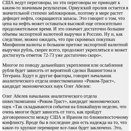
США ведут переговоры, но эти переговоры не приводят к
каким-то значимым результатам. Ормузский пролив остается в
значительной степени заблокирован, поэтому в мире растет
дефицит нефти, сокращаются запасы. Это говорит о том, что
цена на нефть может оставаться высокой еще относительно
продолжительное время. И это означает достаточно большие
объемы экспортной валютной выручки в Россию. Ну и, как
следствие, можно ожидать, что при скромных покупках
Минфином валюты и большом притоке экспортной валютной
выручки рубль, скорее всего, продолжит укрепляться и может
достигнуть отметок 72-73 уже достаточно скоро».
Многое по поводу дальнейших укрепления или ослабления
рубля будет зависеть от вероятной сделки Вашингтона и
Тегерана. Будут и другие факторы, говорит начальник
аналитического отдела инвесткомпании «Риком-Траст»,
кандидат экономических наук Олег Абелев:
Олег Абелев начальник аналитического отдела
инвесткомпании «Риком-Траст», кандидат экономических
наук «Так складываются события на ближайшую неделю, что
очень многое будет зависеть от того, как пройдут
договоренности между США и Ираном по ближневосточному
конфликту. Вроде бы в последние дни есть надежда на то, что
какое-то хрупкое перемирие все-таки будет заключено. Это,