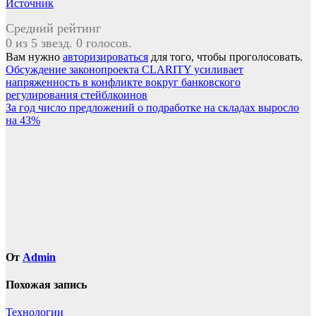
Источник
Средний рейтинг
0 из 5 звезд. 0 голосов.
Вам нужно
авторизироваться
для того, чтобы проголосовать.
Навигация
Обсуждение законопроекта CLARITY усиливает
напряженность в конфликте вокруг банковского
по
регулирования стейблкоинов
записям
За год число предложений о подработке на складах выросло
на 43%
От
Admin
Похожая запись
Технологии