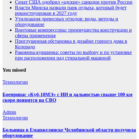
Сенат США одобрил «адские» санкции против России
Власти Минска назвали парк отдыха, который будет
реконструирован в 2027 году
Утилизация древесных отходов: виды, методы и
оборудование
Винтовые компрессоры: преимущества конструкции и
сферы применения
Приглушенная обстановка в дизайне горного дома в
Колорадо
Раковина-кувшинка: советы по выбору и по установке
при расположении над стиральной машиной
You missed
Технологии
Боеприпас «Куб-10МЭ» с ИИ и дальностью свыше 100 км
скоро появится на СВО
Admin
Технологии
Больница в Еманжелинске Челябинской области получила
оборудование