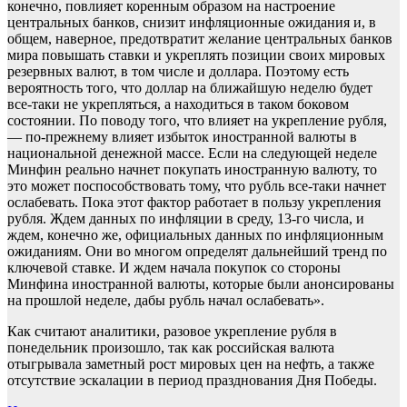
конечно, повлияет коренным образом на настроение
центральных банков, снизит инфляционные ожидания и, в
общем, наверное, предотвратит желание центральных банков
мира повышать ставки и укреплять позиции своих мировых
резервных валют, в том числе и доллара. Поэтому есть
вероятность того, что доллар на ближайшую неделю будет
все-таки не укрепляться, а находиться в таком боковом
состоянии. По поводу того, что влияет на укрепление рубля,
— по-прежнему влияет избыток иностранной валюты в
национальной денежной массе. Если на следующей неделе
Минфин реально начнет покупать иностранную валюту, то
это может поспособствовать тому, что рубль все-таки начнет
ослабевать. Пока этот фактор работает в пользу укрепления
рубля. Ждем данных по инфляции в среду, 13-го числа, и
ждем, конечно же, официальных данных по инфляционным
ожиданиям. Они во многом определят дальнейший тренд по
ключевой ставке. И ждем начала покупок со стороны
Минфина иностранной валюты, которые были анонсированы
на прошлой неделе, дабы рубль начал ослабевать».
Как считают аналитики, разовое укрепление рубля в
понедельник произошло, так как российская валюта
отыгрывала заметный рост мировых цен на нефть, а также
отсутствие эскалации в период празднования Дня Победы.