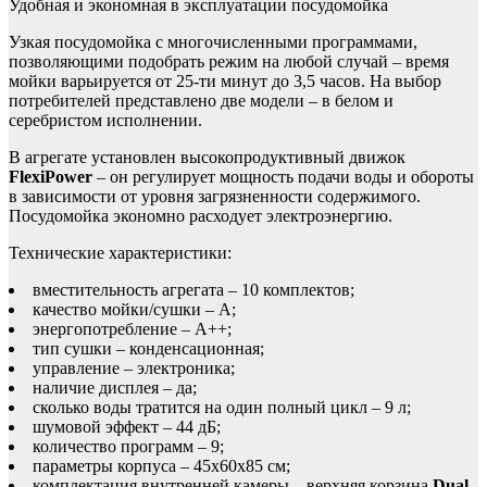
Удобная и экономная в эксплуатации посудомойка
Узкая посудомойка с многочисленными программами,
позволяющими подобрать режим на любой случай – время
мойки варьируется от 25-ти минут до 3,5 часов. На выбор
потребителей представлено две модели – в белом и
серебристом исполнении.
В агрегате установлен высокопродуктивный движок
FlexiPower
– он регулирует мощность подачи воды и обороты
в зависимости от уровня загрязненности содержимого.
Посудомойка экономно расходует электроэнергию.
Технические характеристики:
вместительность агрегата – 10 комплектов;
качество мойки/сушки – A;
энергопотребление – A++;
тип сушки – конденсационная;
управление – электроника;
наличие дисплея – да;
сколько воды тратится на один полный цикл – 9 л;
шумовой эффект – 44 дБ;
количество программ – 9;
параметры корпуса – 45х60х85 см;
комплектация внутренней камеры – верхняя корзина
Dual-