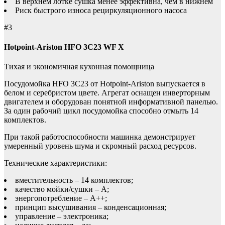
В верхнем лотке сушка менее эффективна, чем в нижнем
Риск быстрого износа рециркуляционного насоса
#3
Hotpoint-Ariston HFO 3C23 WF X
Тихая и экономичная кухонная помощница
Посудомойка HFO 3C23 от Hotpoint-Ariston выпускается в
белом и серебристом цвете. Агрегат оснащен инверторным
двигателем и оборудован понятной информативной панелью.
За один рабочий цикл посудомойка способно отмыть 14
комплектов.
При такой работоспособности машинка демонстрирует
умеренный уровень шума и скромный расход ресурсов.
Технические характеристики:
вместительность – 14 комплектов;
качество мойки/сушки – A;
энергопотребление – A++;
принцип высушивания – конденсационная;
управление – электроника;