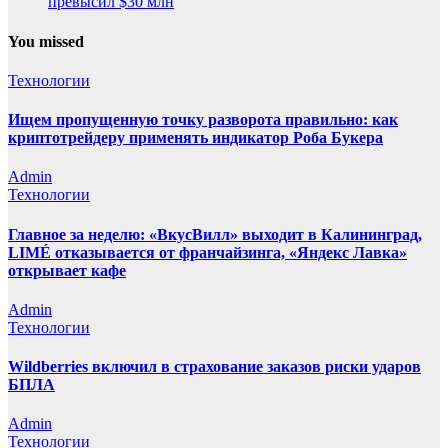
превысил $30 млн
You missed
Технологии
Ищем пропущенную точку разворота правильно: как
криптотрейдеру применять индикатор Роба Букера
Admin
Технологии
Главное за неделю: «ВкусВилл» выходит в Калининград,
LIMÉ отказывается от франчайзинга, «Яндекс Лавка»
открывает кафе
Admin
Технологии
Wildberries включил в страхование заказов риски ударов
БПЛА
Admin
Технологии