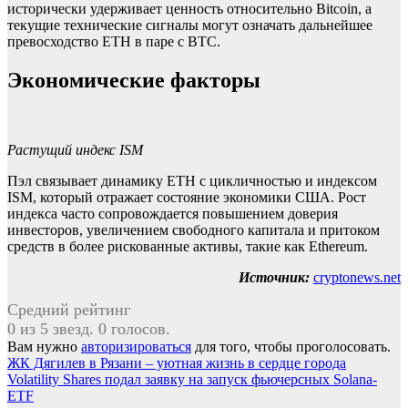
исторически удерживает ценность относительно Bitcoin, а
текущие технические сигналы могут означать дальнейшее
превосходство ETH в паре с BTC.
Экономические факторы
Растущий индекс ISM
Пэл связывает динамику ETH с цикличностью и индексом
ISM, который отражает состояние экономики США. Рост
индекса часто сопровождается повышением доверия
инвесторов, увеличением свободного капитала и притоком
средств в более рискованные активы, такие как Ethereum.
Источник:
cryptonews.net
Средний рейтинг
0 из 5 звезд. 0 голосов.
Вам нужно
авторизироваться
для того, чтобы проголосовать.
Навигация
ЖК Дягилев в Рязани – уютная жизнь в сердце города
Volatility Shares подал заявку на запуск фьючерсных Solana-
по
ETF