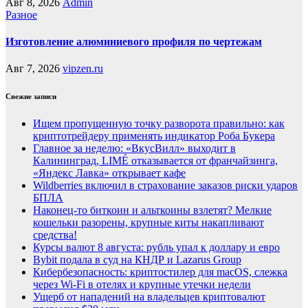
Авг 8, 2026
Admin
Разное
Изготовление алюминиевого профиля по чертежам
Авг 7, 2026
vipzen.ru
Свежие записи
Ищем пропущенную точку разворота правильно: как
криптотрейдеру применять индикатор Роба Букера
Главное за неделю: «ВкусВилл» выходит в
Калининград, LIMÉ отказывается от франчайзинга,
«Яндекс Лавка» открывает кафе
Wildberries включил в страхование заказов риски ударов
БПЛА
Наконец-то биткоин и альткоины взлетят? Мелкие
кошельки разорены, крупные киты накапливают
средства!
Курсы валют 8 августа: рубль упал к доллару и евро
Bybit подала в суд на КНДР и Lazarus Group
Кибербезопасность: криптостилер для macOS, слежка
через Wi-Fi в отелях и крупные утечки недели
Ущерб от нападений на владельцев криптовалют