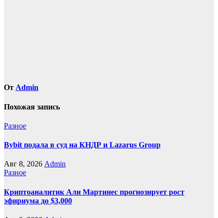
записям
От
Admin
Похожая запись
Разное
Bybit подала в суд на КНДР и Lazarus Group
Авг 8, 2026
Admin
Разное
Криптоаналитик Али Мартинес прогнозирует рост
эфириума до $3,000